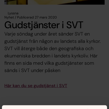
Lyssna
Nyhet / Publicerad 27 mars 2020
Gudstjänster i SVT
Varje söndag under året sänder SVT en
gudstjänst från någon av landets alla kyrkor.
SVT vill återge både den geografiska och
ekumeniska bredden i landets kyrkoliv. Här
finns en sida med vilka gudstjänster som
sänds i SVT under påsken
Här kan du se gudstjänst i SVT