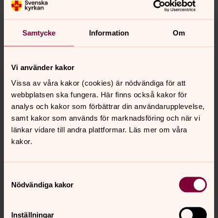
Synpunkter eller frågor på sidans
innehåll?
norra.oland.pastorat@svenskakyrkan.se
Samtycke
Information
Om
Dela
Vi använder kakor
Tillbaka till toppen
Tillbaka till innehållet
Vissa av våra kakor (cookies) är nödvändiga för att
webbplatsen ska fungera. Här finns också kakor för
analys och kakor som förbättrar din användarupplevelse,
samt kakor som används för marknadsföring och när vi
Kontakt
länkar vidare till andra plattformar. Läs mer om våra
kakor.
Kalender
Samtyckesval
Nödvändiga kakor
Hitta snabbt
Inställningar