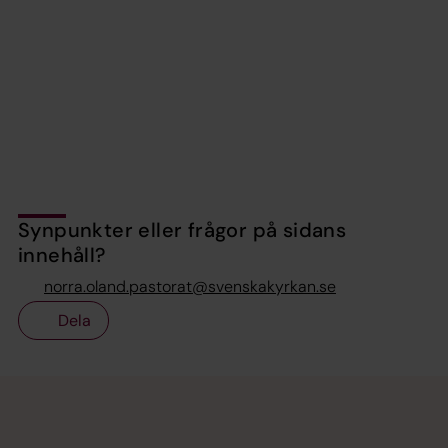
Synpunkter eller frågor på sidans
innehåll?
norra.oland.pastorat@svenskakyrkan.se
Dela
Tillbaka till toppen
Tillbaka till innehållet