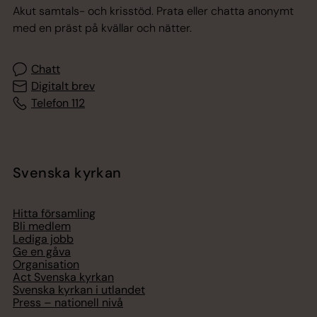
Akut samtals- och krisstöd. Prata eller chatta anonymt
med en präst på kvällar och nätter.
Chatt
Digitalt brev
Telefon 112
Svenska kyrkan
Hitta församling
Bli medlem
Lediga jobb
Ge en gåva
Organisation
Act Svenska kyrkan
Svenska kyrkan i utlandet
Press – nationell nivå