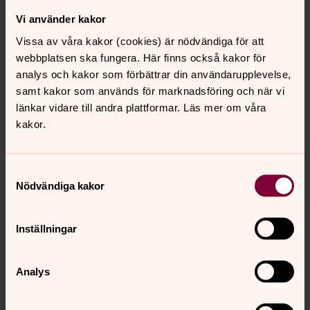
Huvudskyddsombud, Norra Ölands pastorat
Vi använder kakor
Direkt:
0485-200 08
Vissa av våra kakor (cookies) är nödvändiga för att
anna.fendin@svenskakyrkan.se
E-post:
webbplatsen ska fungera. Här finns också kakor för
analys och kakor som förbättrar din användarupplevelse,
samt kakor som används för marknadsföring och när vi
länkar vidare till andra plattformar. Läs mer om våra
JORD
kakor.
Vi rekommenderar att jorden bör bytas en gång per år.
Använd gärna urnjord/ U-jord. Det finns fler alternativ,
Samtyckesval
men för nya användare är dessa jordar de säkraste
Nödvändiga kakor
under de första 1-2 åren då man skaffar sig erfarenhet
av lådorna.
Inställningar
SUGBAND/ SUGFILT
I överlådan har man planteringsjord och från den hänger
Analys
det ner sugband av filt till den underliggande
vattenlådan. Vid nyköp av planteringslåda ingår