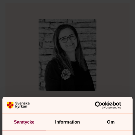
Anna Fendin Ahlström
Administratör - gravärenden, Teamledare kansli,
Samtycke
Information
Om
Kommunikatör, Kontaktperson-IT,
Församlingsexpedition och kansli,