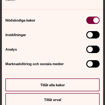
Tillbaka till toppen
Tillbaka till innehållet
Samtyckesval
Nödvändiga kakor
Kontakt
Inställningar
Kalender
Analys
Hitta snabbt
Marknadsföring och sociala medier
Sociala kanaler
Tillåt alla kakor
Tillåt urval