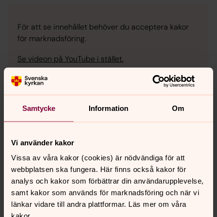
För att se innehållet behöver du acceptera kakor
för marknadsföring.
Se videon på YouTube i stället.
Ändra inställningar
Samtycke
Information
Om
Vi använder kakor
Synpunkter eller frågor på sidans
Vissa av våra kakor (cookies) är nödvändiga för att
innehåll?
webbplatsen ska fungera. Här finns också kakor för
norra.oland.pastorat@svenskakyrkan.se
analys och kakor som förbättrar din användarupplevelse,
samt kakor som används för marknadsföring och när vi
Dela
länkar vidare till andra plattformar. Läs mer om våra
kakor.