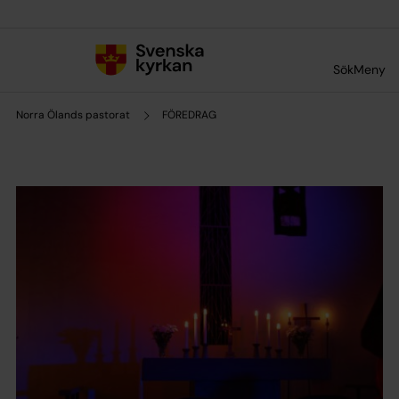
Till innehållet
Till undermeny
Sök
Meny
Norra Ölands pastorat
FÖREDRAG