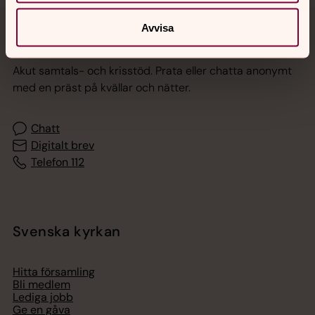
Avvisa
Jourhavande präst
Akut samtals- och krisstöd. Prata eller chatta anonymt
med en präst på kvällar och nätter.
Chatt
Digitalt brev
Telefon 112
Svenska kyrkan
Hitta församling
Bli medlem
Lediga jobb
Ge en gåva