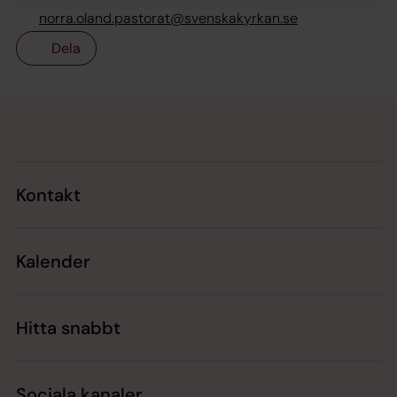
norra.oland.pastorat@svenskakyrkan.se
Dela
Tillbaka till toppen
Tillbaka till innehållet
Kontakt
Kalender
Hitta snabbt
Sociala kanaler