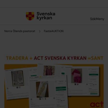
Till innehållet
Till undermeny
Sök
Meny
Norra Ölands pastorat
FasteAUKTION