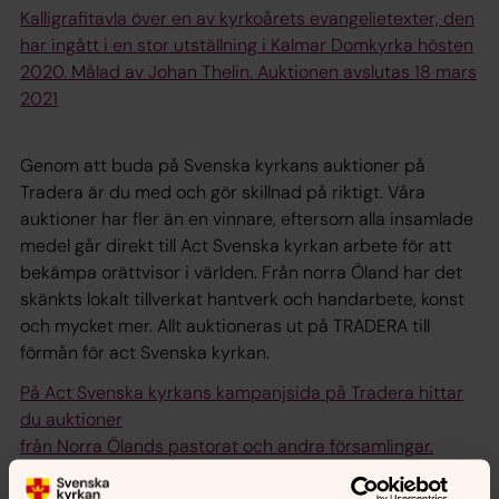
Kalligrafitavla över en av kyrkoårets evangelietexter, den
har ingått i en stor utställning i Kalmar Domkyrka hösten
2020. Målad av Johan Thelin. Auktionen avslutas 18 mars
2021
Genom att buda på Svenska kyrkans auktioner på
Tradera är du med och gör skillnad på riktigt. Våra
auktioner har fler än en vinnare, eftersom alla insamlade
medel går direkt till Act Svenska kyrkan arbete för att
bekämpa orättvisor i världen. Från norra Öland har det
skänkts lokalt tillverkat hantverk och handarbete, konst
och mycket mer. Allt auktioneras ut på TRADERA till
förmån för act Svenska kyrkan.
På Act Svenska kyrkans kampanjsida på Tradera hittar
du auktioner
från Norra Ölands pastorat och andra församlingar.