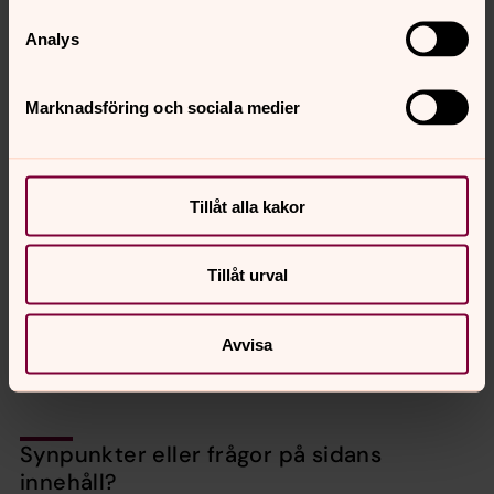
Analys
Marknadsföring och sociala medier
Akvarell, Södra porten, Källa gamla kyrka på Öland, mått
42x32 cm. Målad och skänkt av Solveig Fosseus.
Tillåt alla kakor
Kaffeservering och försäljning
Köp hembakta bullar, lokalt producerat hantverk och
Tillåt urval
andra fina användbara saker som är skänkta till årets
fasteaktion ”Under samma himmel”. Vecka 11-12 är en del
av kyrkorna öppna.
Avvisa
Synpunkter eller frågor på sidans
innehåll?