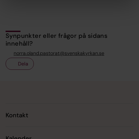
Synpunkter eller frågor på sidans
innehåll?
norra.oland.pastorat@svenskakyrkan.se
Dela
Tillbaka till toppen
Tillbaka till innehållet
Kontakt
Kalender