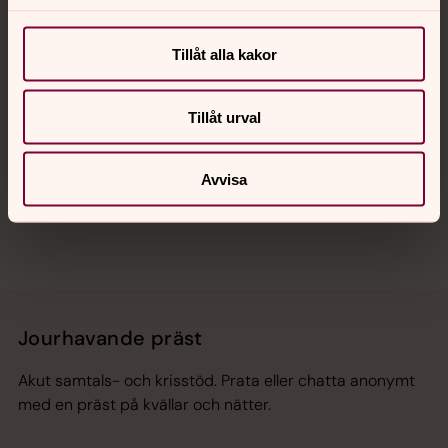
Kalender
Tillåt alla kakor
Hitta snabbt
Tillåt urval
Sociala kanaler
Avvisa
Jourhavande präst
Akut samtals- och krisstöd. Prata eller chatta anonymt
med en präst på kvällar och nätter.