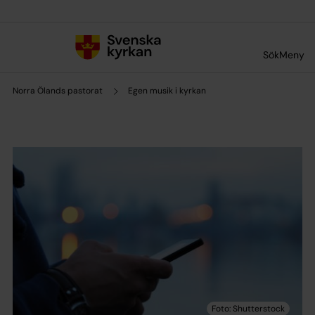
Till innehållet
Till undermeny
Sök
Meny
Norra Ölands pastorat
Egen musik i kyrkan