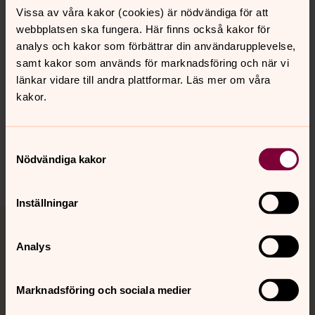
Vissa av våra kakor (cookies) är nödvändiga för att
Prata med prästen (eller kyrkvaktmästaren) som ni har
webbplatsen ska fungera. Här finns också kakor för
kontakt med i förväg så att provspelning kan göras.
analys och kakor som förbättrar din användarupplevelse,
samt kakor som används för marknadsföring och när vi
länkar vidare till andra plattformar. Läs mer om våra
kakor.
Synpunkter eller frågor på sidans
innehåll?
norra.oland.pastorat@svenskakyrkan.se
Samtyckesval
Nödvändiga kakor
Dela
Inställningar
Tillbaka till toppen
Tillbaka till innehållet
Analys
Kontakt
Marknadsföring och sociala medier