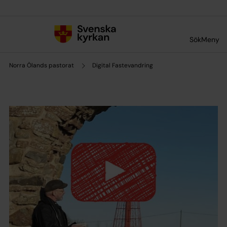
Till innehållet
Till undermeny
Sök
Meny
Norra Ölands pastorat
Digital Fastevandring