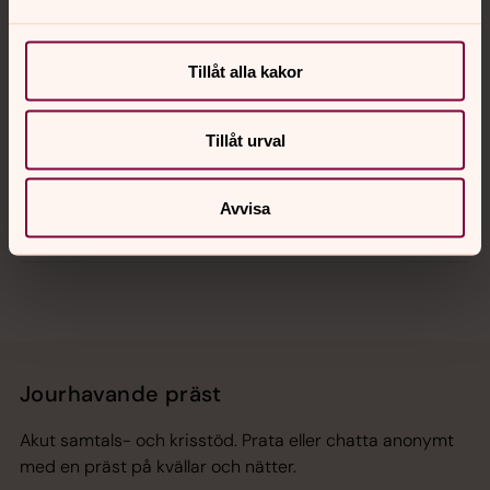
Kalender
Tillåt alla kakor
Hitta snabbt
Tillåt urval
Avvisa
Sociala kanaler
Jourhavande präst
Akut samtals- och krisstöd. Prata eller chatta anonymt
med en präst på kvällar och nätter.