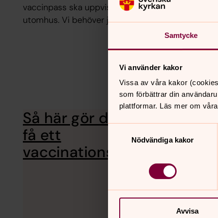
vaccinpass ska uppvisas. Tänk också på att klä d
utomhus. Vi behöver ju hålla fortsatt avstånd till 
Samtycke
Vi använder kakor
Vissa av våra kakor (cookies
som förbättrar din användaru
plattformar. Läs mer om våra
Så här gör du för att
Vaccinpas
många dos
Samtyckesval
få ett
blankett.
Nödvändiga kakor
vaccinationspass
Avvisa