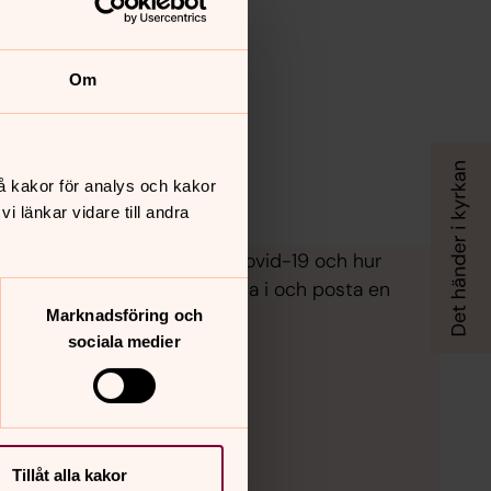
Om
å kakor för analys och kakor
 länkar vidare till andra
på att du är vaccinerad mot covid-19 och hur
 beviset eller skriva ut, fylla i och posta en
Marknadsföring och
sociala medier
Tillåt alla kakor