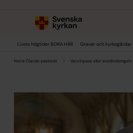
Till innehållet
Till undermeny
Livets högtider BOKA HÄR
Gravar och kyrkogårdar
Norra Ölands pastorat
Vaccinpass eller avståndsregeln