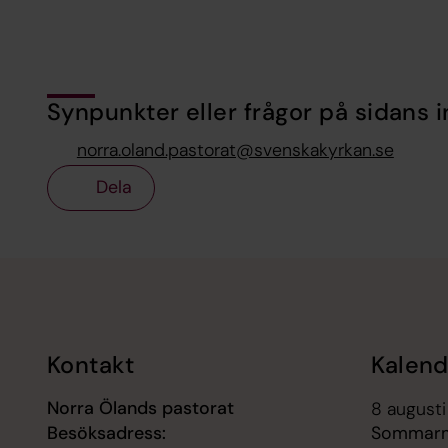
Synpunkter eller frågor på sidans i
norra.oland.pastorat@svenskakyrkan.se
Dela
Tillbaka till toppen
Tillbaka till innehållet
Kontakt
Kalend
Norra Ölands pastorat
8 augusti
Besöksadress:
Sommarmu