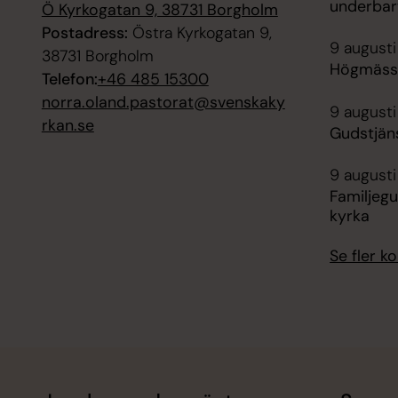
underbar
Ö Kyrkogatan 9, 38731 Borgholm
Postadress:
Östra Kyrkogatan 9,
9 augusti
38731 Borgholm
Högmässa
Telefon:
+46 485 15300
norra.oland.pastorat@svenskaky
9 augusti
rkan.se
Gudstjän
9 augusti
Familjegu
kyrka
Se fler 