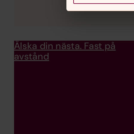
Älska din nästa. Fast på
avstånd