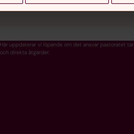
Här uppdaterar vi löpande om det ansvar pastoratet tar
och direkta åtgärder.