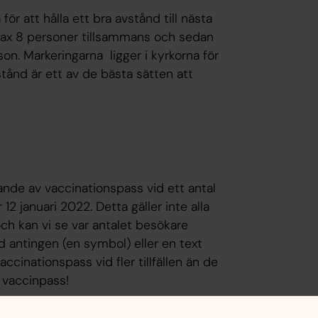
 för att hålla ett bra avstånd till nästa
max 8 personer tillsammans och sedan
on. Markeringarna ligger i kyrkorna för
stånd är ett av de bästa sätten att
nde av vaccinationspass vid ett antal
 januari 2022. Detta gäller inte alla
k och kan vi se var antalet besökare
d antingen (en symbol) eller en text
ccinationspass vid fler tillfällen än de
 vaccinpass!
i god tid till sammankomster där