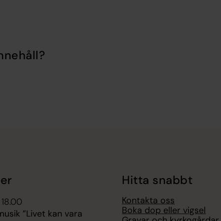
nnehåll?
er
Hitta snabbt
Kontakta oss
 18.00
Boka dop eller vigsel
sik ”Livet kan vara
Gravar och kyrkogårdar