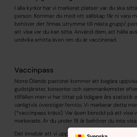
I alla kyrkor har vi markerat platser var du ska sitta
person. Kommer du med ett sällskap får ni vara 
behöver det finnas utrymme till nästa grupp/ pers
att visa var du kan sitta. Använd dem, att hålla av
undvika smitta även om du är vaccinerad.
Vaccinpass
Norra Ölands pastorat kommer att begära uppvisa
gudstjänster, konserter och sammankomster efter 12
tillfällen men vi har tittat på tidigare års statisti
vanligtvis överstiger femtio. Vi markerar detta me
(*vaccinpass krävs). Var även beredd på att visa va
markerade. Är du under 18 år behöver du inte visa
Det innebär att vi uppmanar deltagare att komma 