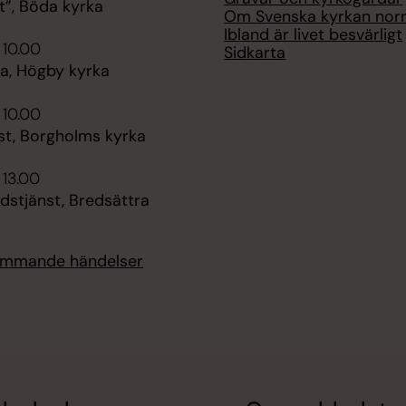
t”, Böda kyrka
Om Svenska kyrkan nor
Ibland är livet besvärligt
 10.00
Sidkarta
, Högby kyrka
 10.00
st, Borgholms kyrka
 13.00
dstjänst, Bredsättra
kommande händelser