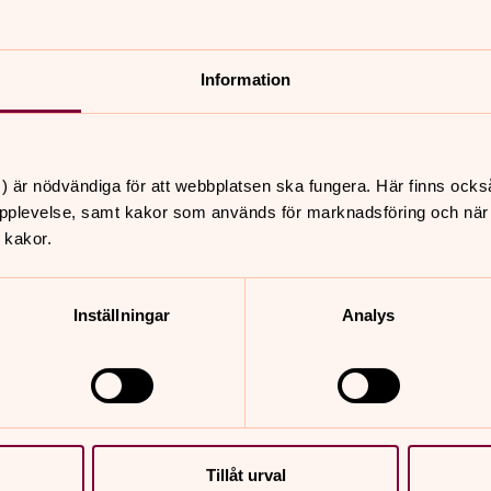
ig varmt eftersom väntetiden kan ske
varandra!
Information
) är nödvändiga för att webbplatsen ska fungera. Här finns ocks
pplevelse, samt kakor som används för marknadsföring och när vi
 kakor.
s ger dig som bor i Sverige möjlighet att få ett bevis 
er du fått. Du kan beställa ditt pass genom att ladda ner
Inställningar
Analys
Tillåt urval