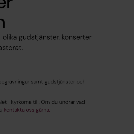
er
n
 olika gudstjänster, konserter
storat.
 begravningar samt gudstjänster och
et i kyrkorna till. Om du undrar vad
a,
kontakta oss gärna.