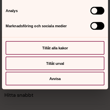
innehåll?
norra.oland.pastorat@svenskakyrkan.se
Analys
Dela
Marknadsföring och sociala medier
Tillbaka till toppen
Tillbaka till innehållet
Tillåt alla kakor
Kontakt
Tillåt urval
Kalender
Avvisa
Hitta snabbt