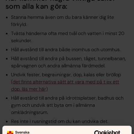
som alla kan göra:
Stanna hemma även om du bara känner dig lite
förkyld.
Tvätta händerna ofta med tvål och vatten i minst 20
sekunder.
Håll avstånd till andra både inomhus och utomhus.
Håll avstånd till andra på bussen, tåget, tunnelbanan,
spårvagnen och andra allmänna färdmedel.
Undvik fester, begravningar, dop, kalas eller bröllop
(det finns alternativa sätt att vara med på t ex ett
dop. läs mer här)
Håll avstånd till andra på idrottsplatser, badhus och
gym och undvik att byta om i allmänna
omklädningsrum.
Res inte i rusningstid om du kan undvika det.
Res bara om det är nödvändigt.