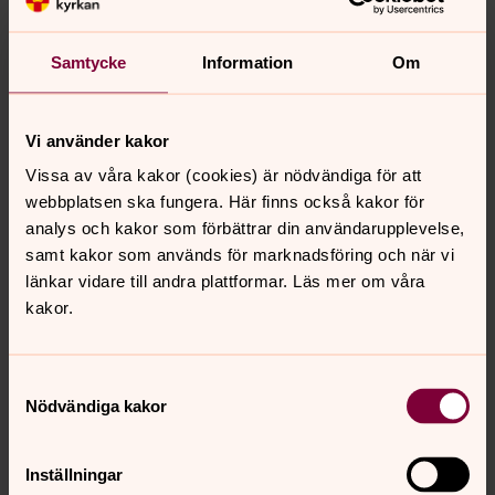
Är du 70 år eller äldre är det extra viktigt att du
begränsar dina sociala kontakter och undviker platser
Samtycke
Information
Om
där människor samlas.
Folkhälsomyndigheten ansvarar för allmänna råd inom
verksamhetsområdet smittskydd. Råden gäller fram till
Vi använder kakor
31 december.
Vissa av våra kakor (cookies) är nödvändiga för att
Läs mer på folkhälsomyndighetens sida.
webbplatsen ska fungera. Här finns också kakor för
analys och kakor som förbättrar din användarupplevelse,
Så finns kyrkan för dig i coronatid
samt kakor som används för marknadsföring och när vi
länkar vidare till andra plattformar. Läs mer om våra
Här kan du läsa om Svenska kyrkans insatser på norra
kakor.
Öland. Vad vi gör för för äldre och isolerade och hur
kyrkan kan hjälpa dig som känner oro, är ledsen eller
ensam.
Samtyckesval
Nödvändiga kakor
Synpunkter eller frågor på sidans
Inställningar