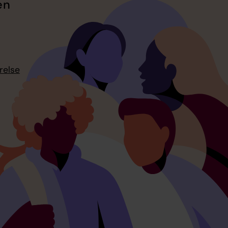
en
relse