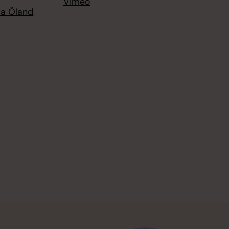
Vimeo
ra Öland