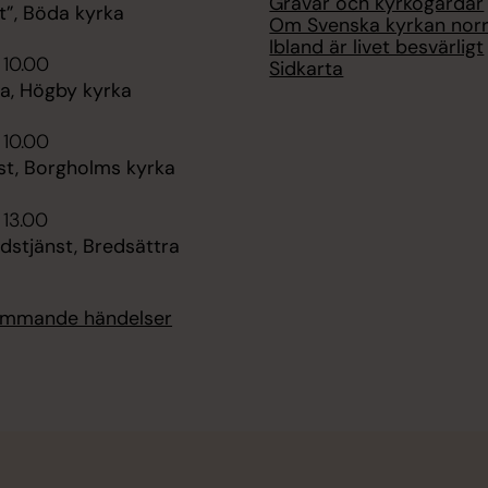
Gravar och kyrkogårdar
t”, Böda kyrka
Om Svenska kyrkan nor
Ibland är livet besvärligt
 10.00
Sidkarta
, Högby kyrka
 10.00
st, Borgholms kyrka
 13.00
dstjänst, Bredsättra
kommande händelser