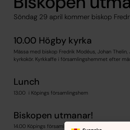
Biskopen utma
Söndag 29 april kommer biskop Fredrik
10.00 Högby kyrka
Mässa med biskop Fredrik Modéus, Johan Thelin, 
kyrkokör. Kyrkkaffe i församlingshemmet efter m
Lunch
13.00 i Köpings församlingshem
Biskopen utmanar!
14.00 Köpings församlingshem