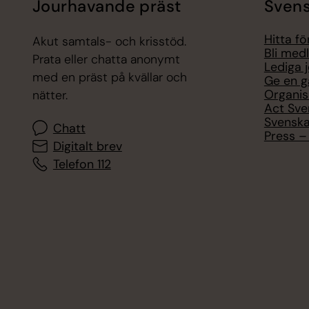
Jourhavande präst
Svens
Hitta f
Akut samtals- och krisstöd.
Bli med
Prata eller chatta anonymt
Lediga 
med en präst på kvällar och
Ge en g
Organis
nätter.
Act Sve
Svenska
Chatt
Press – 
Digitalt brev
Telefon 112