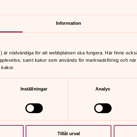
ch med kyrkfolk, förtroendevalda,
Information
Huvuduppgiften är att leda och inspirera kyrkan i stiftet
) är nödvändiga för att webbplatsen ska fungera. Här finns ocks
pplevelse, samt kakor som används för marknadsföring och när vi
 kakor.
Inställningar
Analys
Tillåt urval