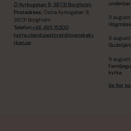
underbar
Ö Kyrkogatan 9, 38731 Borgholm
Postadress:
Östra Kyrkogatan 9,
9 augusti
38731 Borgholm
Högmässa
Telefon:
+46 485 15300
norra.oland.pastorat@svenskaky
9 augusti
rkan.se
Gudstjän
9 augusti
Familjegu
kyrka
Se fler 