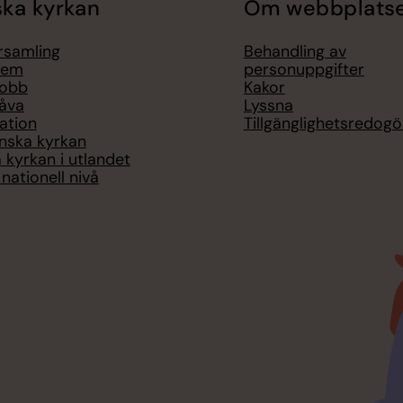
ka kyrkan
Om webbplats
örsamling
Behandling av
lem
personuppgifter
jobb
Kakor
åva
Lyssna
ation
Tillgänglighetsredogö
nska kyrkan
 kyrkan i utlandet
nationell nivå