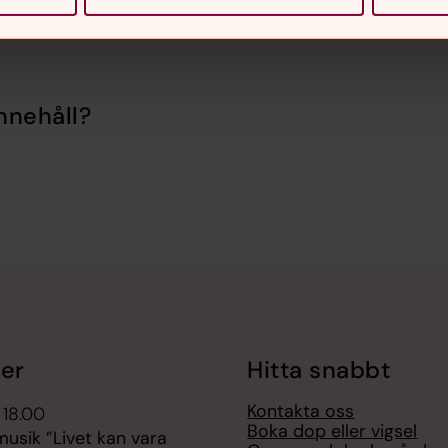
nnehåll?
er
Hitta snabbt
Kontakta oss
 18.00
Boka dop eller vigsel
sik ”Livet kan vara