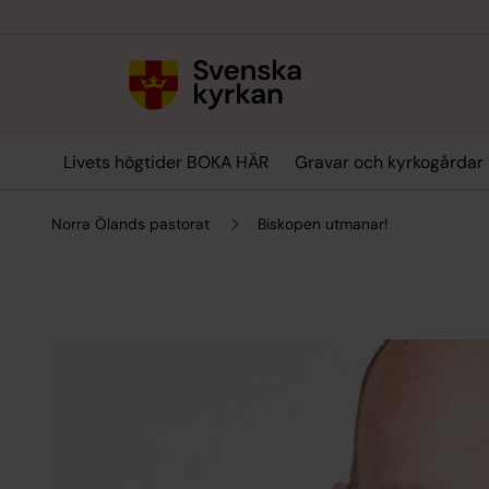
Till innehållet
Till undermeny
Livets högtider BOKA HÄR
Gravar och kyrkogårdar
Norra Ölands pastorat
Biskopen utmanar!