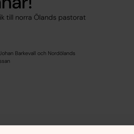
nar!
 till norra Ölands pastorat
Johan Barkevall och Nordölands
ässan