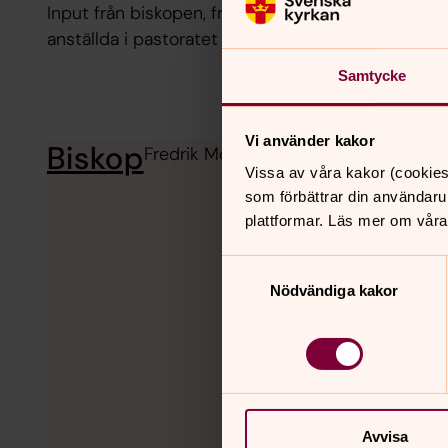
Input från biskopen, frågor från oss, samtal för o
anställda i pastoratet
Samtycke
Vi använder kakor
Biskop
Fredrik Modéus är Växjö stifts biskop. 
Vissa av våra kakor (cookies
som förbättrar din användaru
plattformar. Läs mer om våra
Samtyckesval
Nödvändiga kakor
Avvisa