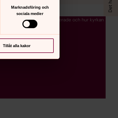
Marknadsföring och
sociala medier
 vi gör för för äldre och isolerade och hur kyrkan
Tillåt alla kakor