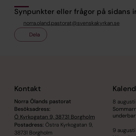
Synpunkter eller frågor på sidans i
norra.oland.pastorat@svenskakyrkan.se
Dela
Tillbaka till toppen
Tillbaka till innehållet
Kontakt
Kalend
Norra Ölands pastorat
8 augusti
Besöksadress:
Sommarmu
underbar
Ö Kyrkogatan 9, 38731 Borgholm
Postadress:
Östra Kyrkogatan 9,
9 augusti
38731 Borgholm