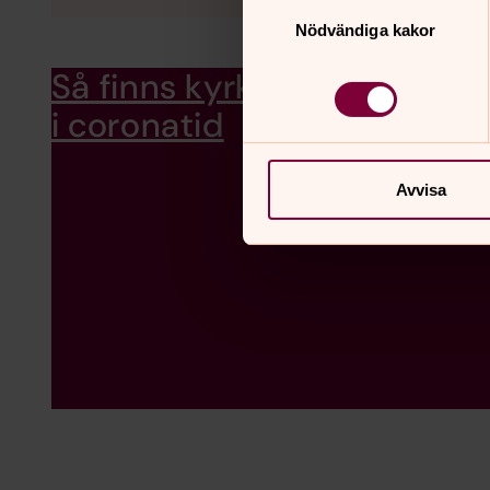
Samtyckesval
Nödvändiga kakor
Så finns kyrkan för dig
Här kan 
kan hjäl
i coronatid
Avvisa