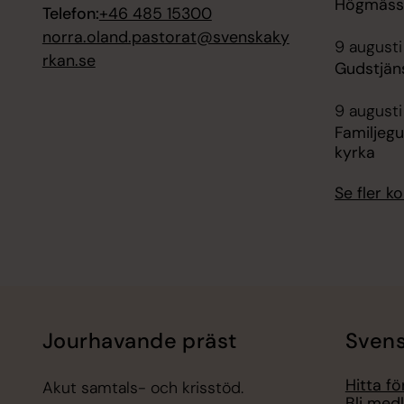
Högmässa
Telefon:
+46 485 15300
norra.oland.pastorat@svenskaky
9 augusti
rkan.se
Gudstjän
9 augusti
Familjegu
kyrka
Se fler 
Jourhavande präst
Svens
Hitta f
Akut samtals- och krisstöd.
Bli med