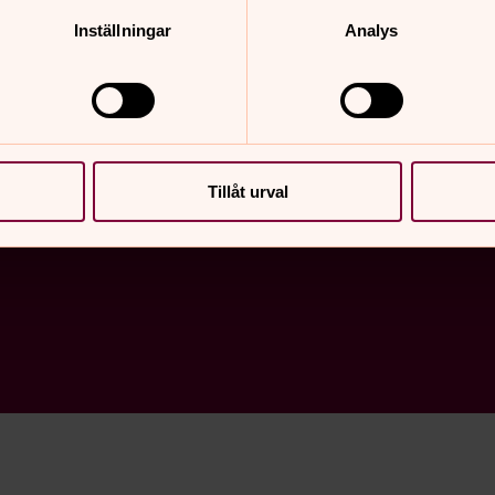
Inställningar
Analys
du läsa om Svenska kyrkans insatser på norra Öland. Vad
pa dig som känner oro, är ledsen eller ensam.
Tillåt urval