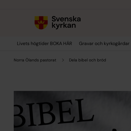
Till innehållet
Till undermeny
Livets högtider BOKA HÄR
Gravar och kyrkogårdar
Norra Ölands pastorat
Dela bibel och bröd