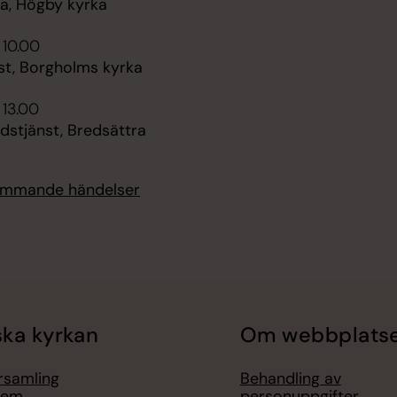
, Högby kyrka
 10.00
st, Borgholms kyrka
 13.00
dstjänst, Bredsättra
kommande händelser
ka kyrkan
Om webbplats
örsamling
Behandling av
lem
personuppgifter