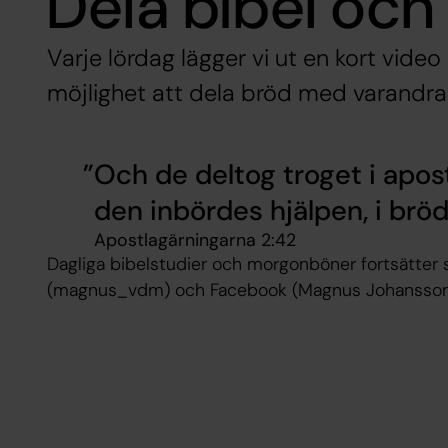
Dela bibel och
Varje lördag lägger vi ut en kort vide
möjlighet att dela bröd med varandra
Och de deltog troget i apos
den inbördes hjälpen, i br
Apostlagärningarna‬ ‭2:42‬ ‬
Dagliga bibelstudier och morgonböner fortsätter 
(magnus_vdm) och Facebook (Magnus Johansso