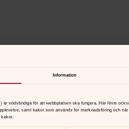
 samlar vi tips på våra gudstjänster som du kan delta i
cebook och Instagram.
Information
) är nödvändiga för att webbplatsen ska fungera. Här finns ocks
pplevelse, samt kakor som används för marknadsföring och när vi
 kakor.