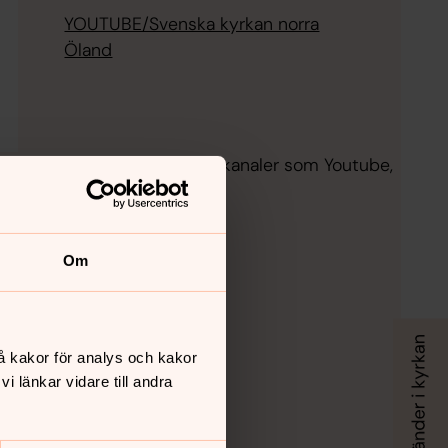
YOUTUBE/Svenska kyrkan norra
Öland
 hemifrån. De sänds i sociala kanaler som Youtube,
Om
å kakor för analys och kakor
 länkar vidare till andra