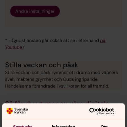
Ändra inställningar
* = (gudstjänsten går också att se i efterhand
på
Youtube)
Stilla veckan och påsk
Stilla veckan och påsk rymmer ett drama med vänners
svek, maktens grymhet och Guds ingripande.
Händelserna förändrade livsvillkoren för all framtid.
Så får du ut mer av våra digitala
gudstjänster
Här hittar du lite tips inför gudstjänsterna på Youtube
eller Facebook
Samtycke
Information
Om