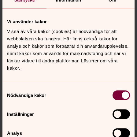
Hur du hittar till våra digitala
Vi använder kakor
sändningar
Vissa av våra kakor (cookies) är nödvändiga för att
Här finns en kort beskrivning av hur du hittar till våra
webbplatsen ska fungera. Här finns också kakor för
digitala gudstjänster, andakter och mycket annat om du
analys och kakor som förbättrar din användarupplevelse,
är osäker på hur du ska göra för att hitta rätt på Youtube
samt kakor som används för marknadsföring och när vi
och Facebook.
länkar vidare till andra plattformar. Läs mer om våra
kakor.
Synpunkter eller frågor på sidans
Samtyckesval
innehåll?
Nödvändiga kakor
norra.oland.pastorat@svenskakyrkan.se
Inställningar
Dela
Analys
Tillbaka till toppen
Tillbaka till innehållet