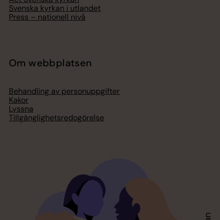
Svenska kyrkan i utlandet
Press – nationell nivå
Om webbplatsen
Behandling av personuppgifter
Kakor
Lyssna
Tillgänglighetsredogörelse