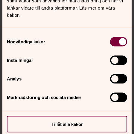
samt kakor som används för marknadsföring och när vi
länkar vidare till andra plattformar. Läs mer om våra
Dela
kakor.
Tillbaka till toppen
Tillbaka till innehållet
Samtyckesval
Nödvändiga kakor
Kontakt
Inställningar
Analys
Kalender
Marknadsföring och sociala medier
Hitta snabbt
Tillåt alla kakor
Sociala kanaler