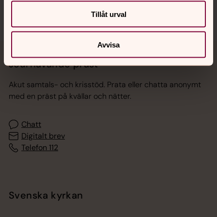
Tillåt urval
Avvisa
Jourhavande präst
Akut samtals- och krisstöd. Prata eller chatta anonymt
med en präst på kvällar och nätter.
Chatt
Digitalt brev
Telefon 112
Svenska kyrkan