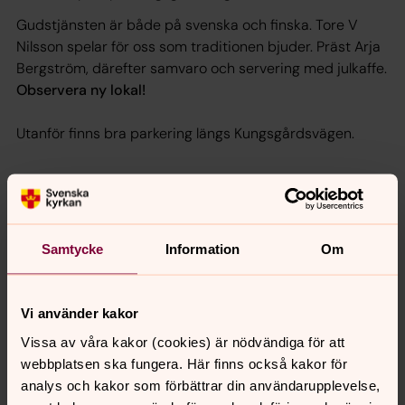
Gudstjänsten är både på svenska och finska. Tore V
Nilsson spelar för oss som traditionen bjuder. Präst Arja
Bergström, därefter samvaro och servering med julkaffe.
Observera ny lokal!
Utanför finns bra parkering längs Kungsgårdsvägen.
Kontaktperson:
Leena Persson
0480-50518
Samtycke
Information
Om
073-2555928
Vi använder kakor
Vissa av våra kakor (cookies) är nödvändiga för att
Synpunkter eller frågor på sidans
webbplatsen ska fungera. Här finns också kakor för
innehåll?
analys och kakor som förbättrar din användarupplevelse,
norra.oland.pastorat@svenskakyrkan.se