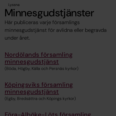
Lyssna
Minnesgudstjänster
Här publiceras varje församlings
minnesgudstjänst för avlidna eller begravda
under året.
Nordölands församling
minnesgudstjänst
(Böda, Högby, Källa och Persnäs kyrkor)
Köpingsviks församling
minnesgudstjänst
(Egby, Bredsättra och Köpings kyrkor)
Föra-Alböke-Löts församling