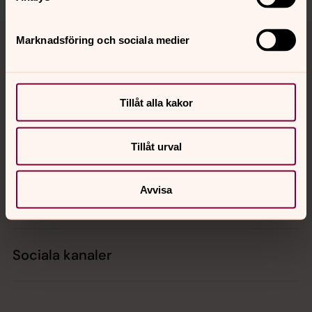
Tillbaka till toppen
Tillbaka till innehållet
Marknadsföring och sociala medier
Kontakt
Tillåt alla kakor
Tillåt urval
Kalender
Avvisa
Hitta snabbt
Sociala kanaler