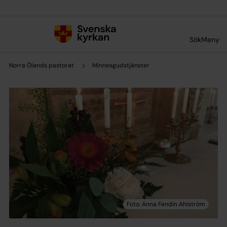
Till innehållet
Till undermeny
Sök
Meny
Norra Ölands pastorat
Minnesgudstjänster