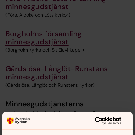
minnesgudstjänst
(Föra, Alböke och Löts kyrkor)
Borgholms församling
minnesgudstjänst
(Borgholm kyrka och S:t Elavi kapell)
Gärdslösa-Långlöt-Runstens
minnesgudstjänst
(Gärdslösa, Långlöt och Runstens kyrkor)
Minnesgudstjänsterna
med ljuständning för de församlingsmedlemmar som
avlidit och de som blivit begravda på norra Öland under
året sänds digitalt för varje församling.