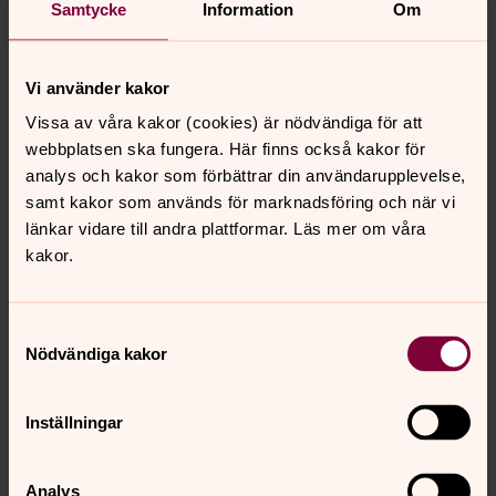
Samtycke
Information
Om
Det blir inte riktigt samma sak, men vi hoppas och tror
att det ändå får bli en fin stund som vi får dela, även om
vi inte befinner oss på samma plats. Kanske kan du
Vi använder kakor
tända ett ljus tillsammans med släkt och vänner och
göra gudstjänsten till ett fint alternativ där det passar er.
Vissa av våra kakor (cookies) är nödvändiga för att
webbplatsen ska fungera. Här finns också kakor för
Har du frågor om minnesgudstjänsten eller vill prata
analys och kakor som förbättrar din användarupplevelse,
med någon om de tankar och känslor du möter i
samt kakor som används för marknadsföring och när vi
allhelgona är du välkommen
att kontakta någon av
länkar vidare till andra plattformar. Läs mer om våra
prästerna.
kakor.
Samtyckesval
Senast ändrad 29 oktober 2020
Nödvändiga kakor
Synpunkter eller frågor på sidans
innehåll?
Inställningar
norra.oland.pastorat@svenskakyrkan.se
Dela
Analys