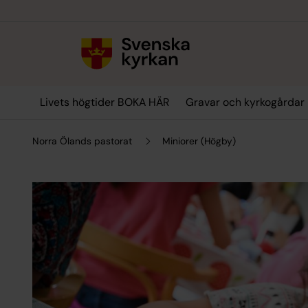
Till innehållet
Till undermeny
Livets högtider BOKA HÄR
Gravar och kyrkogårdar
Norra Ölands pastorat
Miniorer (Högby)