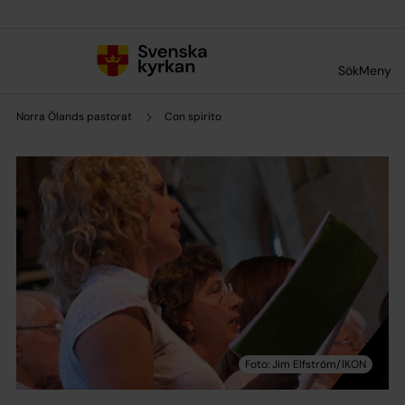
Till innehållet
Till undermeny
Sök
Meny
Norra Ölands pastorat
Con spirito