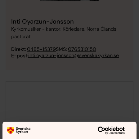
Inti Oyarzun-Jonsson
Kyrkomusiker - kantor, Körledare, Norra Ölands
pastorat
Direkt:
0485-15379
SMS:
0765310150
inti.oyarzun-jonsson@svenskakyrkan.se
E-post: