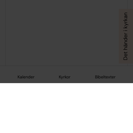
Kalender
Kyrkor
Bibeltexter