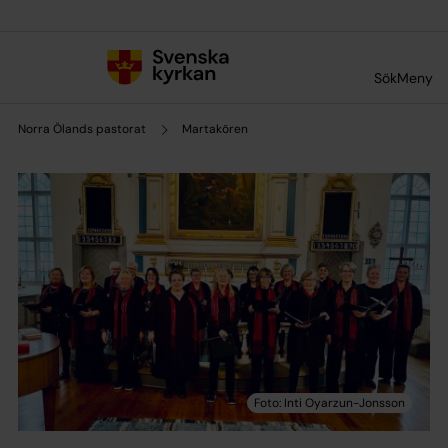
Till innehållet
Till undermeny
Sök
Meny
Norra Ölands pastorat
Martakören