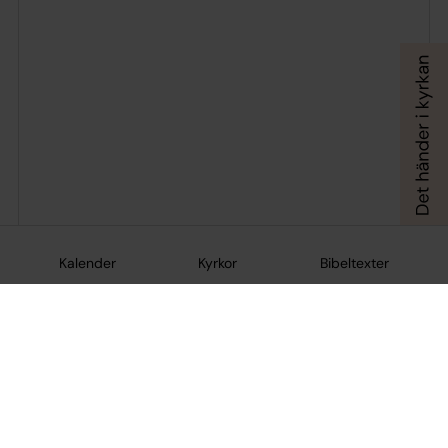
Kalender
Kyrkor
Bibeltexter