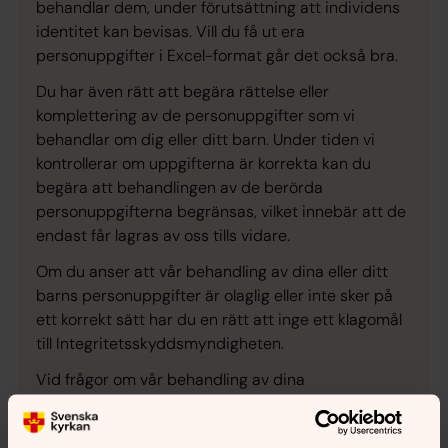
behandlar dem, under förutsättning att individens
identitet kan bevisas. Vill du få ut era
personuppgifter i Excel-format går det också bra.
Du har även rätt att begära rättelse eller
komplettering av de personuppgifter som vi
behandlar om dig eller ditt barn. Under tiden vi
kontrollerar om uppgifterna är korrekta kan du
begära att behandlingen av de berörda
personuppgifterna begränsas, vilket innebär att de
endast får lagras av oss tills vidare.
Om du anser att vår behandling av dina eller ditt
barns personuppgifter är olaglig eller inte sker på
ett korrekt sätt har du en rätt att inge ett klagomål
till Integritetsskyddsmyndigheten.
Vid frågor om vår behandling av dina
personuppgifter kan du
höra av dig till oss.