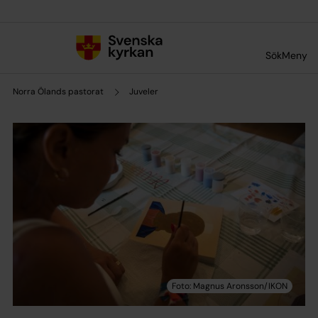
Till innehållet
Till undermeny
Sök
Meny
Norra Ölands pastorat
Juveler