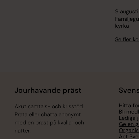
9 augusti
Familjegu
kyrka
Se fler 
Jourhavande präst
Svens
Hitta f
Akut samtals- och krisstöd.
Bli med
Prata eller chatta anonymt
Lediga 
med en präst på kvällar och
Ge en g
Organis
nätter.
Act Sve