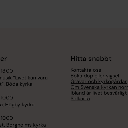
er
Hitta snabbt
Kontakta oss
 18.00
Boka dop eller vigsel
sik ”Livet kan vara
Gravar och kyrkogårdar
t”, Böda kyrka
Om Svenska kyrkan nor
Ibland är livet besvärligt
 10.00
Sidkarta
, Högby kyrka
 10.00
st, Borgholms kyrka