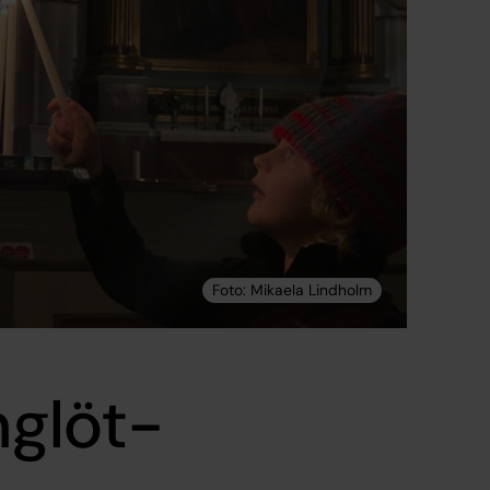
glöt-