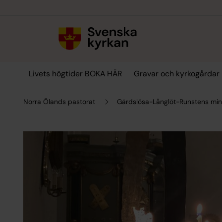
Till innehållet
Till undermeny
Livets högtider BOKA HÄR
Gravar och kyrkogårdar
Norra Ölands pastorat
Gärdslösa-Långlöt-Runstens min