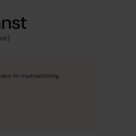
nst
kor)
kakor för marknadsföring.