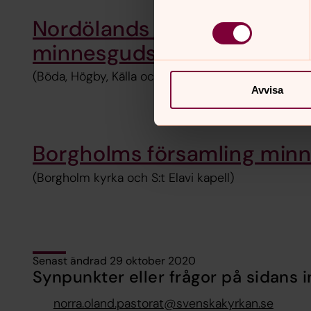
Nordölands församling
minnesgudstjänst
(Böda, Högby, Källa och Persnäs kyrkor)
Avvisa
Borgholms församling minn
(Borgholm kyrka och S:t Elavi kapell)
Senast ändrad 29 oktober 2020
Synpunkter eller frågor på sidans i
norra.oland.pastorat@svenskakyrkan.se