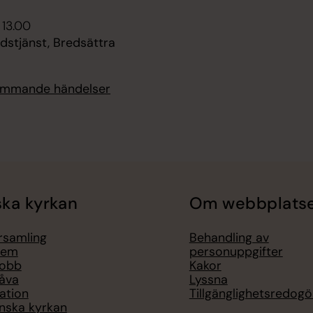
 13.00
dstjänst, Bredsättra
kommande händelser
ka kyrkan
Om webbplats
örsamling
Behandling av
lem
personuppgifter
jobb
Kakor
åva
Lyssna
ation
Tillgänglighetsredogö
nska kyrkan