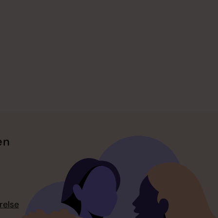
en
relse