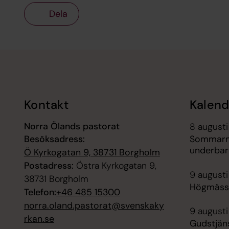
Dela
Tillbaka till toppen
Tillbaka till innehållet
Kontakt
Kalend
Norra Ölands pastorat
8 augusti
Besöksadress:
Sommarmu
underbar
Ö Kyrkogatan 9, 38731 Borgholm
Postadress:
Östra Kyrkogatan 9,
9 augusti
38731 Borgholm
Högmässa
Telefon:
+46 485 15300
norra.oland.pastorat@svenskaky
9 augusti
rkan.se
Gudstjän