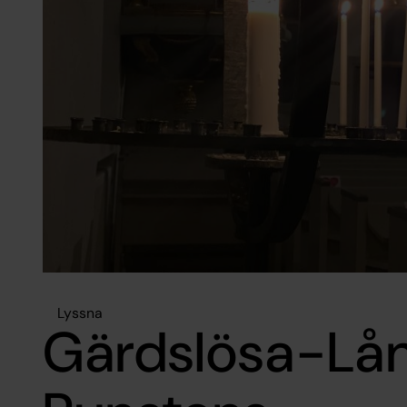
Lyssna
Gärdslösa-Lån