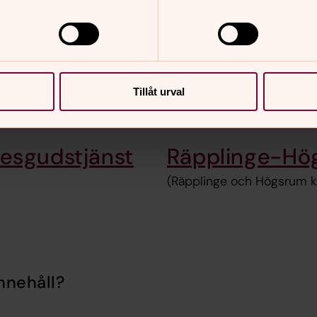
Köpingsviks församling
minnesgudstjänst
(Egby, Bredsättra och Köpings kyrkor)
Tillåt urval
esgudstjänst
Räpplinge-Hö
(Räpplinge och Högsrum k
nnehåll?