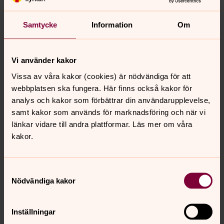
om du var medlem i Svenska kyrkan den 1 november för
två år sedan.
Samtycke
Information
Om
Hur stor är begravningsavgiften?
Begravningsaviften, som alla ska betala, är 2022 0,41 %
Vi använder kakor
av din kommunalt beskattningsbara inkomst.
Vissa av våra kakor (cookies) är nödvändiga för att
webbplatsen ska fungera. Här finns också kakor för
Varför måste jag betala begravningsavgift när
analys och kakor som förbättrar din användarupplevelse,
jag inte är medlem i Svenska kyrkan?
samt kakor som används för marknadsföring och när vi
länkar vidare till andra plattformar. Läs mer om våra
Begravningsavgiften betalas av alla. Den bekostar
kakor.
begravningsverksamheten och inkluderar gravplats i 25
år, lokal för begravningsceremoni, ev. kremering,
gravsättning, bisättning och transport av stoft från det
Samtyckesval
att huvudmannen (Svenska kyrkan) övertagit ansvaret
Nödvändiga kakor
för stoftet till dess att gravsättning har skett.
Begravningsavgiften finansierar även skötsel av
kyrkogårdar och begravningsplatsernas allmänna ytor.
Inställningar