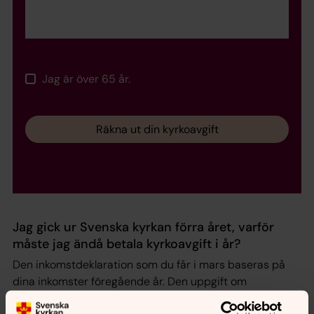
Jag är över 65 år.
Räkna ut din kyrkoavgift
Jag gick ur Svenska kyrkan förra året, varför
måste jag ändå betala kyrkoavgift i år?
Den inkomstdeklaration som du får i mars baseras på
dina inkomster föregående år. Den uppgift om
kyrkoavgift som finns i deklarationen baseras i sin tur på