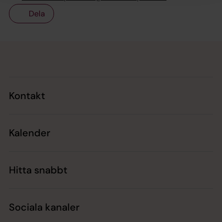
Dela
Tillbaka till toppen
Tillbaka till innehållet
Kontakt
Kalender
Hitta snabbt
Sociala kanaler