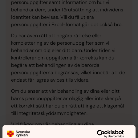
personuppgifter samt information om hur vi
behandlar dem, under förutsättning att individens
identitet kan bevisas. Vill du få ut era
personuppgifter i Excel-format går det också bra.
Du har även rätt att begära rättelse eller
komplettering av de personuppgifter som vi
behandlar om dig eller ditt barn. Under tiden vi
kontrollerar om uppgifterna är korrekta kan du
begära att behandlingen av de berörda
personuppgifterna begränsas, vilket innebär att de
endast får lagras av oss tills vidare.
Om du anser att vår behandling av dina eller ditt
barns personuppgifter är olaglig eller inte sker på
ett korrekt sätt har du en rätt att inge ett klagomål
till Integritetsskyddsmyndigheten.
Vid frågor om vår behandling av dina
personuppgifter kan du
höra av dig till oss.