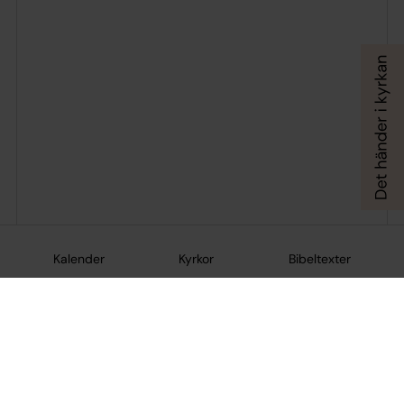
Kalender
Kyrkor
Bibeltexter