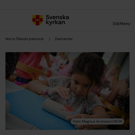
Till innehållet
Till undermeny
Sök
Meny
Norra Ölands pastorat
Diamanter