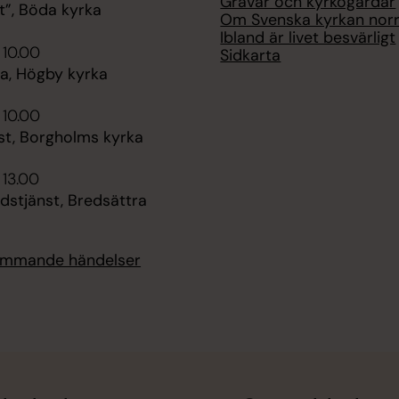
Gravar och kyrkogårdar
t”, Böda kyrka
Om Svenska kyrkan nor
Ibland är livet besvärligt
 10.00
Sidkarta
, Högby kyrka
 10.00
st, Borgholms kyrka
 13.00
dstjänst, Bredsättra
kommande händelser