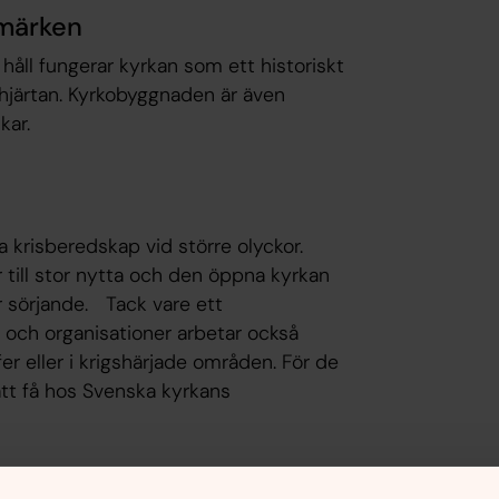
dmärken
 håll fungerar kyrkan som ett historiskt
 hjärtan. Kyrkobyggnaden är även
kar.
krisberedskap vid större olyckor.
 till stor nytta och den öppna kyrkan
ör sörjande. Tack vare ett
ch organisationer arbetar också
fer eller i krigshärjade områden. För de
tt få hos Svenska kyrkans