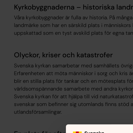
Kyrkobyggnaderna – historiska lan
Våra kyrkobyggnader är fulla av historia. På många
landmärke som har en särskild plats i människors
uppskattad som en tyst avskild plats för egna tan
Olyckor, kriser och katastrofer
Svenska kyrkan samarbetar med samhällets övriga 
Erfarenheten att möta människor i sorg och kris är
blir en stilla plats för tankar och en mötesplats f
världsomspännande samarbete med andra kyrkor o
Svenska kyrkan för att hjälpa till vid naturkatastro
svenskar som befinner sig utomlands finns stöd a
utlandsförsamlingar.