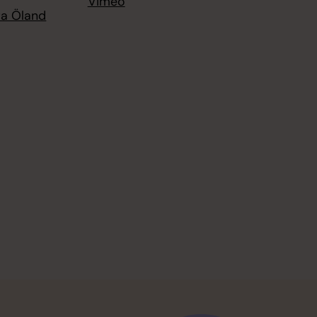
Vimeo
ra Öland