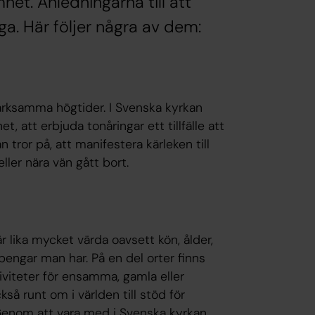
et. Anledningarna till att
a. Här följer några av dem:
ärksamma högtider. I Svenska kyrkan
, att erbjuda tonåringar ett tillfälle att
ror på, att manifestera kärleken till
ller nära vän gått bort.
r lika mycket värda oavsett kön, ålder,
pengar man har. På en del orter finns
iviteter för ensamma, gamla eller
så runt om i världen till stöd för
 Genom att vara med i Svenska kyrkan