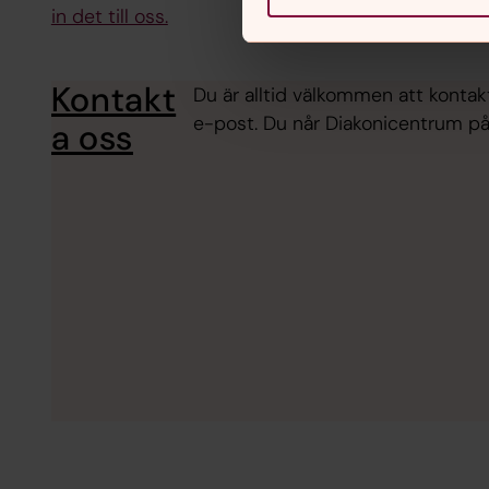
in det till oss.
Kontakt
Du är alltid välkommen att kontak
e-post. Du når Diakonicentrum p
a oss