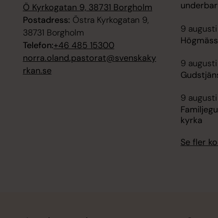
underbar
Ö Kyrkogatan 9, 38731 Borgholm
Postadress:
Östra Kyrkogatan 9,
9 augusti
38731 Borgholm
Högmässa
Telefon:
+46 485 15300
norra.oland.pastorat@svenskaky
9 augusti
rkan.se
Gudstjän
9 augusti
Familjegu
kyrka
Se fler 