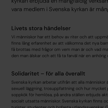
kyrkan erbjuda en mångfaldig verksamh
vara medlem i Svenska kyrkan är mång
Livets stora händelser
Vi människor har ett behov av riter och att uppm
finns lång erfarenhet av att välkomna det nya barnet
få brottas med frågor om vem man är och vad man t
den man älskar och att få ta farväl när en anhörig e
Solidaritet – för alla överallt
Svenska kyrkan arbetar utifrån att alla människor ä
sexuell läggning, trosuppfattning och hur mycket 
soppkök för hemlösa, på andra ställen erbjuds akt
socialt utsatta människor. Svenska kyrkan finns ock
turister, studenter och bofasta utlandssvenskar.