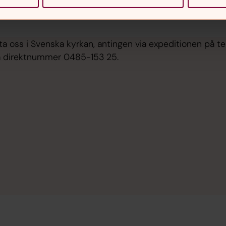
ta oss i Svenska kyrkan, antingen via expeditionen på t
å direktnummer 0485-153 25.