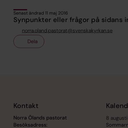
Senast ändrad 11 maj 2016
Synpunkter eller frågor på sidans i
norra.oland.pastorat@svenskakyrkan.se
Dela
Tillbaka till toppen
Tillbaka till innehållet
Kontakt
Kalend
Norra Ölands pastorat
8 augusti
Besöksadress:
Sommarmu