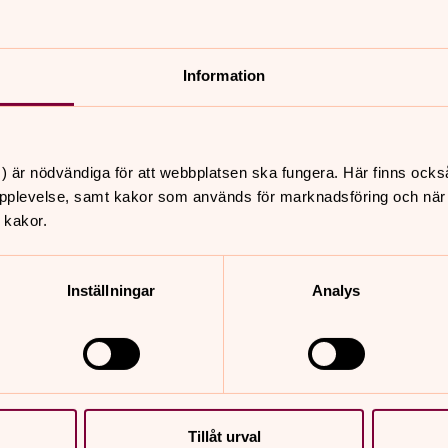
ivlare så finns Svenska kyrkan för att
, glädjen och sorgen. Oavsett vilka vi är
Information
 träffa varandra och där vi får möta
) är nödvändiga för att webbplatsen ska fungera. Här finns ocks
möjligt:
pplevelse, samt kakor som används för marknadsföring och när vi
 kakor.
ter, själavård med enskilda samtal,
stillhet och meditation, röstterapi,
r och vuxna, dop, vigslar,
Inställningar
Analys
e i Svenska kyrkan och posta eller
ner eller
fyll i formuläret här och skicka
Tillåt urval