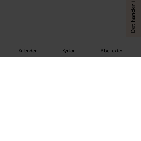
Kalender
Kyrkor
Bibeltexter