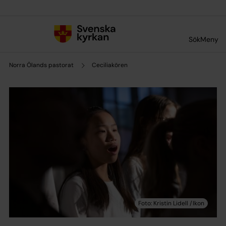
Till innehållet
Till undermeny
Sök
Meny
Norra Ölands pastorat
Ceciliakören