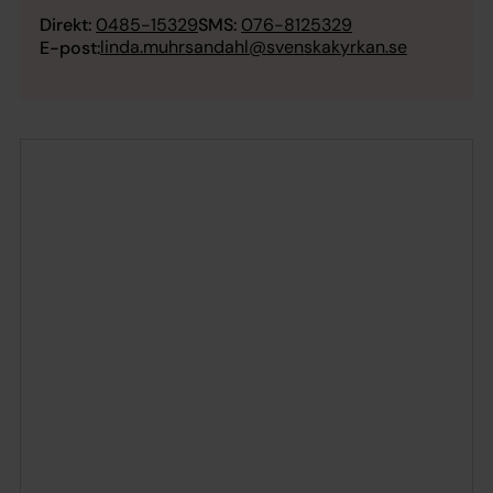
Direkt:
0485-15329
SMS:
076-8125329
linda.muhrsandahl@svenskakyrkan.se
E-post: