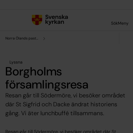
Till innehållet
Till undermeny
Sök
Meny
Norra Ölands pastorat
Lyssna
Borgholms
församlingsresa
Resan går till Södermöre, vi besöker området
där St Sigfrid och Dacke ändrat historiens
gång. Vi äter lunchbuffé tillsammans.
Resan går till Södermöre, vi besöker området där St