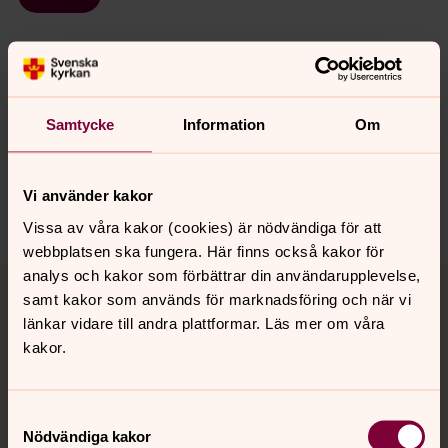
Senast ändrad 28 april 2023
Synpunkter eller frågor på sidans
Samtycke
Information
Om
innehåll?
norra.oland.pastorat@svenskakyrkan.se
Vi använder kakor
Dela
Vissa av våra kakor (cookies) är nödvändiga för att
webbplatsen ska fungera. Här finns också kakor för
Tillbaka till toppen
Tillbaka till innehållet
analys och kakor som förbättrar din användarupplevelse,
samt kakor som används för marknadsföring och när vi
länkar vidare till andra plattformar. Läs mer om våra
kakor.
Kontakt
Samtyckesval
Nödvändiga kakor