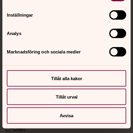
Kalender
Inställningar
Hitta snabbt
Analys
Sociala kanaler
Marknadsföring och sociala medier
Tillåt alla kakor
Jourhavande präst
Tillåt urval
Akut samtals- och krisstöd. Prata eller chatta anonymt
med en präst på kvällar och nätter.
Avvisa
Chatt