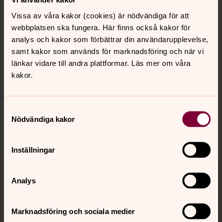
Vissa av våra kakor (cookies) är nödvändiga för att
Kalender
webbplatsen ska fungera. Här finns också kakor för
analys och kakor som förbättrar din användarupplevelse,
samt kakor som används för marknadsföring och när vi
länkar vidare till andra plattformar. Läs mer om våra
Hitta snabbt
kakor.
Sociala kanaler
Samtyckesval
Nödvändiga kakor
Inställningar
Jourhavande präst
Analys
Akut samtals- och krisstöd. Prata eller chatta anonymt
Marknadsföring och sociala medier
med en präst på kvällar och nätter.