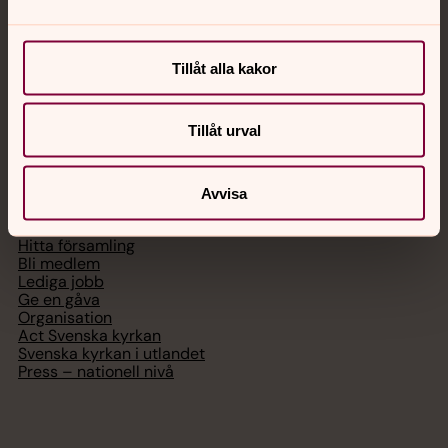
Chatt
Digitalt brev
Tillåt alla kakor
Telefon 112
Tillåt urval
Svenska kyrkan
Avvisa
Hitta församling
Bli medlem
Lediga jobb
Ge en gåva
Organisation
Act Svenska kyrkan
Svenska kyrkan i utlandet
Press – nationell nivå