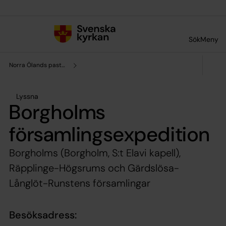
Till innehållet
Till undermeny
Sök
Meny
Norra Ölands pastorat
Lyssna
Borgholms
församlingsexpedition
Borgholms (Borgholm, S:t Elavi kapell),
Räpplinge-Högsrums och Gärdslösa-
Långlöt-Runstens församlingar
Besöksadress: