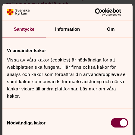
minnesgudstjänst
(Egby, Bredsättra och Köpings kyrkor)
Samtycke
Information
Om
Föra-Alböke-Löts församling
minnesgudstjänst
(Föra, Alböke och Löts kyrkor)
Vi använder kakor
Vissa av våra kakor (cookies) är nödvändiga för att
Gärdslösa-Långlöt-Runstens
webbplatsen ska fungera. Här finns också kakor för
minnesgudstjänst
analys och kakor som förbättrar din användarupplevelse,
samt kakor som används för marknadsföring och när vi
(Gärdslösa, Långlöt och Runstens kyrkor)
länkar vidare till andra plattformar. Läs mer om våra
kakor.
Räpplinge-Högsrum
minnesgudstjänst
Samtyckesval
(Räpplinge och Högsrum kyrkor)
Nödvändiga kakor