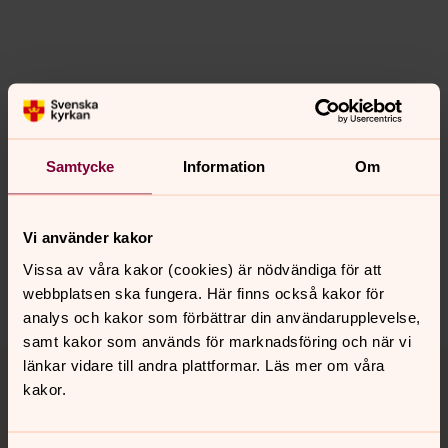
Samtycke
Information
Om
Senast ändrad 26 januari 2023
Synpunkter eller frågor på sidans
innehåll?
Vi använder kakor
norra.oland.pastorat@svenskakyrkan.se
Vissa av våra kakor (cookies) är nödvändiga för att
Dela
webbplatsen ska fungera. Här finns också kakor för
analys och kakor som förbättrar din användarupplevelse,
samt kakor som används för marknadsföring och när vi
Tillbaka till toppen
Tillbaka till innehållet
länkar vidare till andra plattformar. Läs mer om våra
kakor.