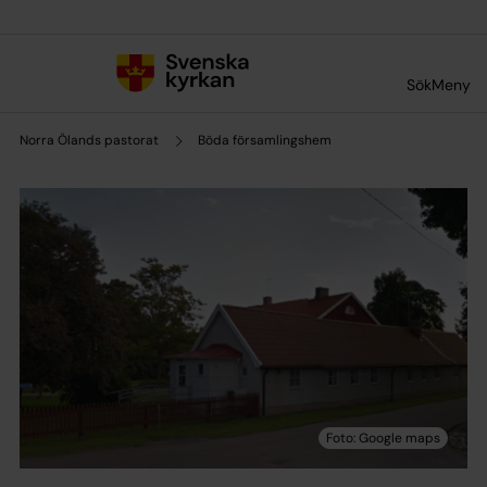
Till innehållet
Till undermeny
Sök
Meny
Norra Ölands pastorat
Böda församlingshem