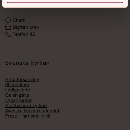
med en präst på kvällar och nätter.
Chatt
Digitalt brev
Telefon 112
Svenska kyrkan
Hitta församling
Bli medlem
Lediga jobb
Ge en gåva
Organisation
Act Svenska kyrkan
Svenska kyrkan i utlandet
Press – nationell nivå