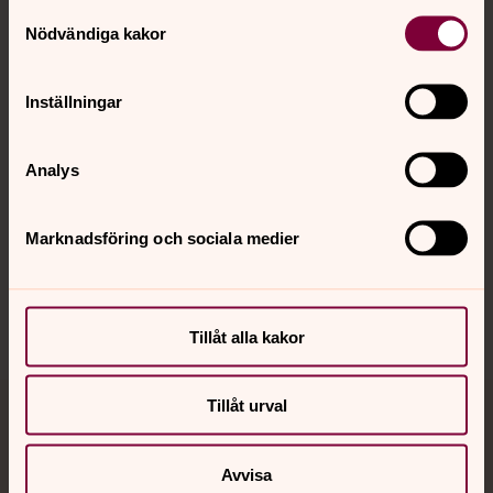
Kontakt
Samtyckesval
Nödvändiga kakor
Kalender
Inställningar
Analys
Hitta snabbt
Marknadsföring och sociala medier
Sociala kanaler
Tillåt alla kakor
Tillåt urval
Jourhavande präst
Avvisa
Akut samtals- och krisstöd. Prata eller chatta anonymt