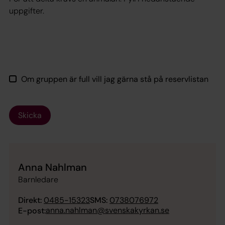
uppgifter.
Om gruppen är full vill jag gärna stå på reservlistan
Skicka
Anna Nahlman
Barnledare
Direkt:
0485-15323
SMS:
0738076972
anna.nahlman@svenskakyrkan.se
E-post: