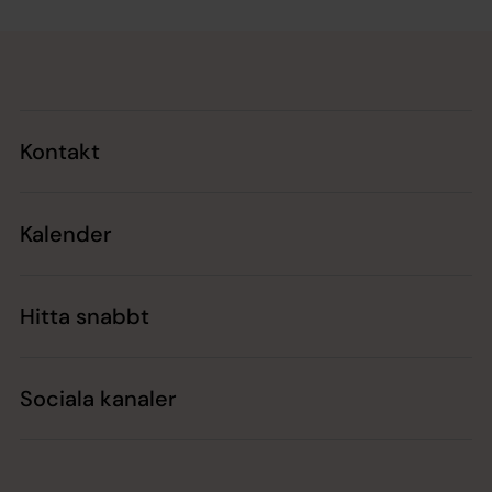
Tillbaka till toppen
Tillbaka till innehållet
Kontakt
Kalender
Hitta snabbt
Sociala kanaler