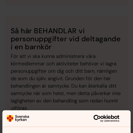
Så här BEHANDLAR vi
personuppgifter vid deltagande
i en barnkör
För att vi ska kunna administrera våra
körmedlemmar och aktiviteter behöver vi lagra
personuppgifter om dig och ditt barn, nämligen
de som du själv angivit. Grunden för den här
behandlingen är samtycke. Du kan återkalla ditt
samtycke när som helst, men detta påverkar inte
lagligheten av den behandling som redan hunnit
utföras.
Vi kommer att behandla era personuppgifter
genom att lagra dem samt ta kontakt med dig vid