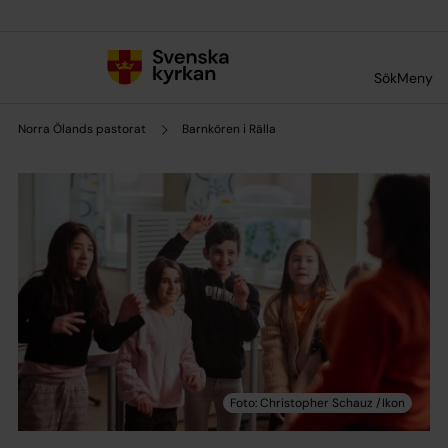
Till innehållet
Till undermeny
Sök
Meny
Norra Ölands pastorat
Barnkören i Rälla