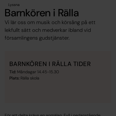
Lyssna
Barnkören i Rälla
Vi lär oss om musik och körsång på ett
lekfullt sätt och medverkar ibland vid
församlingens gudstjänster.
BARNKÖREN I RÄLLA TIDER
Tid:
Måndagar 14.45-15.30
Plats:
Rälla skola
För att delta krävs en anmälan. Fyll i nedanstående