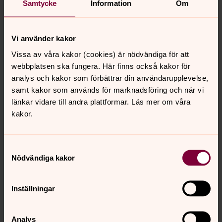
behov. Uppgifterna kommer att sparas av oss tills
Samtycke
Information
Om
du lämnar kören.
Foton som tas i kören publiceras på vår webbplats
Vi använder kakor
endast med samtycke från den individ som är med
Vissa av våra kakor (cookies) är nödvändiga för att
på respektive foto.
webbplatsen ska fungera. Här finns också kakor för
Du har enligt dataskyddsförordningen rätt att utan
analys och kakor som förbättrar din användarupplevelse,
kostnad få ett utdrag av dina och ditt barns
samt kakor som används för marknadsföring och när vi
personuppgifter samt information om hur vi
länkar vidare till andra plattformar. Läs mer om våra
behandlar dem, under förutsättning att individens
kakor.
identitet kan bevisas. Vill du få ut era
personuppgifter i Excel-format går det också bra.
Samtyckesval
Du har även rätt att begära rättelse eller
Nödvändiga kakor
komplettering av de personuppgifter som vi
behandlar om dig eller ditt barn. Under tiden vi
Inställningar
kontrollerar om uppgifterna är korrekta kan du
begära att behandlingen av de berörda
personuppgifterna begränsas, vilket innebär att de
Analys