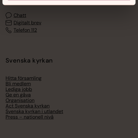
Chatt
Digitalt brev
Telefon 112
Svenska kyrkan
Hitta församling
Bli medlem
Lediga jobb
Ge en gåva
Organisation
Act Svenska kyrkan
Svenska kyrkan i utlandet
Press – nationell nivå