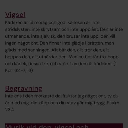
Vigsel
Kärleken är tålmodig och god. Kärleken är inte
stridslysten, inte skrytsam och inte uppblåst. Den är inte
utmanande, inte självisk, den brusar inte upp, den vill
ingen något ont. Den finner inte glädje i orätten, men
gläds med sanningen. Allt bär den, allt tror den, allt
hoppas den, allt uthärdar den. Men nu består tro, hopp
och kärlek, dessa tre, och störst av dem är kärleken. (1
Kor 13:4-7, 13)
Begravning
Inte ens i den mörkaste dal fruktar jag något ont, ty du
är med mig, din käpp och din stav gör mig trygg. Psalm
23:4
Musik vid dop, vigsel och