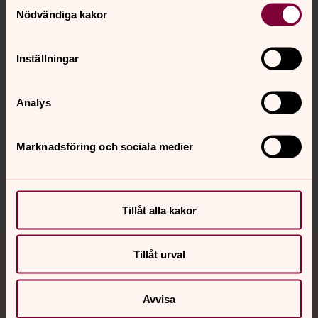
Nödvändiga kakor
Kalender
Inställningar
Hitta snabbt
Analys
Marknadsföring och sociala medier
Sociala kanaler
Tillåt alla kakor
Tillåt urval
Jourhavande präst
Akut samtals- och krisstöd. Prata eller chatta anonymt
Avvisa
med en präst på kvällar och nätter.