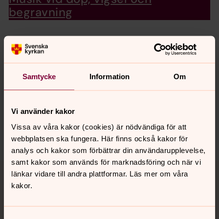
begravning
Senast ändrad 23 februari 2023
Synpunkter eller frågor på sidans
Samtycke
Information
Om
innehåll?
nordanstigskustens.forsamling@svenskakyrkan.se
Vi använder kakor
Dela
Vissa av våra kakor (cookies) är nödvändiga för att
webbplatsen ska fungera. Här finns också kakor för
analys och kakor som förbättrar din användarupplevelse,
samt kakor som används för marknadsföring och när vi
Tillbaka till toppen
Tillbaka till innehållet
länkar vidare till andra plattformar. Läs mer om våra
kakor.
Kontakt
Samtyckesval