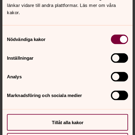
länkar vidare till andra plattformar. Läs mer om våra
kakor.
Rickard Björkman
Assistent, Svenska Kyrkan i New York
rickard.bjorkman@svenskakyrkan.se
Samtyckesval
E-post:
Nödvändiga kakor
Inställningar
Analys
Marknadsföring och sociala medier
Tillåt alla kakor