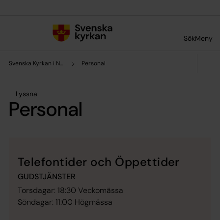
Till innehållet
Till undermeny
Sök
Meny
Svenska Kyrkan i New York
Personal
Lyssna
Personal
Telefontider och Öppettider
GUDSTJÄNSTER
Torsdagar: 18:30 Veckomässa
Söndagar: 11:00 Högmässa