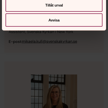
Tillåt urval
Avvisa
Mikaela Kull
Assistent, Svenska Kyrkan i New York
mikaela.kull@svenskakyrkan.se
E-post: