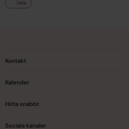
Dela
Tillbaka till toppen
Tillbaka till innehållet
Kontakt
Kalender
Hitta snabbt
Sociala kanaler