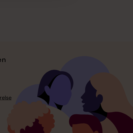
en
relse