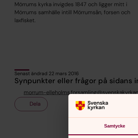
Mörrums kyrka invigdes 1847 och ligger mitt i
Mörrums samhälle intill Mörrumsån, forsen och
laxfisket.
Senast ändrad 22 mars 2016
Synpunkter eller frågor på sidans i
morrum-elleholms.forsamling@svenskakyrkan
Dela
Samtycke