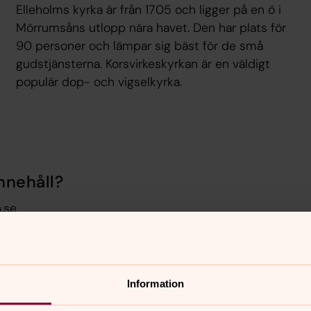
Elleholms kyrka är från 1705 och ligger på en ö i
Mörrumsåns utlopp nära havet. Den har plats för
90 personer och lämpar sig bäst för de små
gudstjänsterna. Korsvirkeskyrkan är en väldigt
populär dop- och vigselkyrka.
nnehåll?
.se
Information