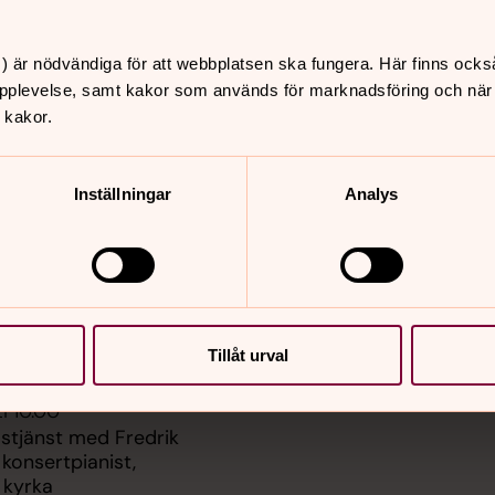
) är nödvändiga för att webbplatsen ska fungera. Här finns ocks
pplevelse, samt kakor som används för marknadsföring och när vi
 kakor.
er
Hitta snabbt
Aktuellt/gudstjänster
 10.00
Konfirmation 2027
Inställningar
Analys
örrums kyrka
Spela upp inspelad musi
kyrkan
 13.30
Barn och ungdomar
-Hopp & Kaffe
Diakoni
Musik - våra körer
Sidkarta
i 10.00
örrums kyrka
Tillåt urval
i 10.00
stjänst med Fredrik
 konsertpianist,
 kyrka