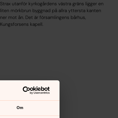
Strax utanför kyrkogårdens västra gräns ligger en
liten mörkbrun byggnad på allra yttersta kanten
ner mot ån. Det är församlingens bårhus,
Kungsforsens kapell.
Om