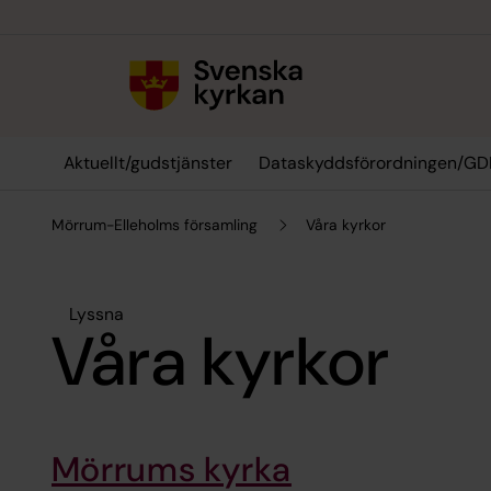
Till innehållet
Till undermeny
Aktuellt/gudstjänster
Dataskyddsförordningen/GD
Mörrum-Elleholms församling
Våra kyrkor
Lyssna
Våra kyrkor
Mörrums kyrka