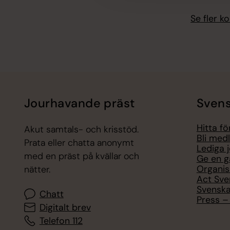
Se fler 
Jourhavande präst
Svens
Hitta f
Akut samtals- och krisstöd.
Bli med
Prata eller chatta anonymt
Lediga 
med en präst på kvällar och
Ge en g
Organis
nätter.
Act Sve
Svenska
Chatt
Press – 
Digitalt brev
Telefon 112