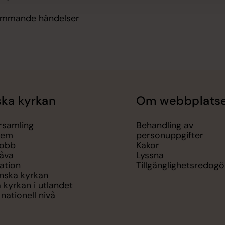
kommande händelser
ka kyrkan
Om webbplats
örsamling
Behandling av
lem
personuppgifter
jobb
Kakor
åva
Lyssna
ation
Tillgänglighetsredogö
nska kyrkan
 kyrkan i utlandet
nationell nivå