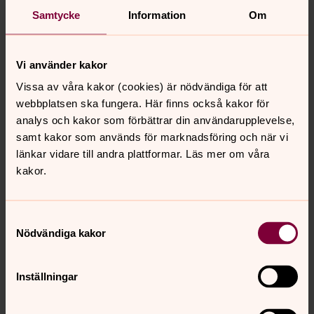
All verksamhet i församlingen leds av en präst med titeln
Samtycke
Information
Om
kyrkoherde. Kyrkoherden har tillsammans med
kyrkorådet ansvar för att församlingens grundläggande
uppgift blir utförd och ansvarar för tillsyn över all
Vi använder kakor
verksamhet utifrån Svenska kyrkans tro, bekännelse och
Vissa av våra kakor (cookies) är nödvändiga för att
lära.
webbplatsen ska fungera. Här finns också kakor för
analys och kakor som förbättrar din användarupplevelse,
Tretton stift
samt kakor som används för marknadsföring och när vi
länkar vidare till andra plattformar. Läs mer om våra
Svenska kyrkan är indelad i tretton geografiska stift med
kakor.
var sin biskop. Dess grundläggande uppgift är att främja
och ha tillsyn över församlingslivet. Varje stift omfattar
församlingarna inom stiftets område och bär namn efter
Samtyckesval
biskopssätet.
Nödvändiga kakor
Stiftsstyrelse och domkapitel
Inställningar
I varje stift finns en stiftsstyrelse och ett domkapitel.