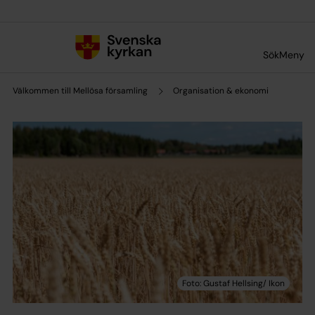
Till innehållet
Till undermeny
Sök
Meny
Välkommen till Mellösa församling
Organisation & ekonomi