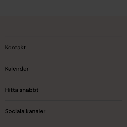
Tillbaka till toppen
Tillbaka till innehållet
Kontakt
Kalender
Hitta snabbt
Sociala kanaler