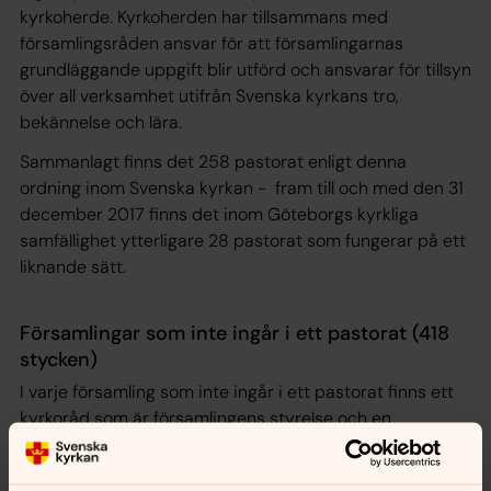
kyrkoherde. Kyrkoherden har tillsammans med
församlingsråden ansvar för att församlingarnas
grundläggande uppgift blir utförd och ansvarar för tillsyn
över all verksamhet utifrån Svenska kyrkans tro,
bekännelse och lära.
Sammanlagt finns det 258 pastorat enligt denna
ordning inom Svenska kyrkan - fram till och med den 31
december 2017 finns det inom Göteborgs kyrkliga
samfällighet ytterligare 28 pastorat som fungerar på ett
liknande sätt.
Församlingar som inte ingår i ett pastorat (418
stycken)
I varje församling som inte ingår i ett pastorat finns ett
kyrkoråd som är församlingens styrelse och en
kyrkoherde med ansvar för ledning, samordning och
tillsyn.