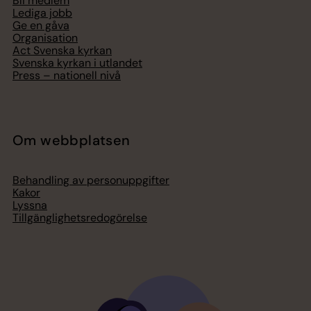
Bli medlem
Lediga jobb
Ge en gåva
Organisation
Act Svenska kyrkan
Svenska kyrkan i utlandet
Press – nationell nivå
Om webbplatsen
Behandling av personuppgifter
Kakor
Lyssna
Tillgänglighetsredogörelse