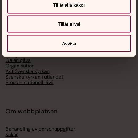
Tillåt alla kakor
Tillåt urval
Svenska kyrkan
Hitta församling
Avvisa
Bli medlem
Lediga jobb
Ge en gåva
Organisation
Act Svenska kyrkan
Svenska kyrkan i utlandet
Press – nationell nivå
Om webbplatsen
Behandling av personuppgifter
Kakor