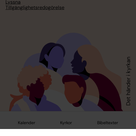
Lyssna
Tillgänglighetsredogörelse
Kalender
Kyrkor
Bibeltexter