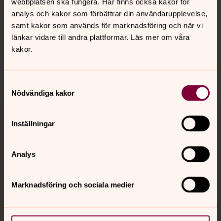
webbplatsen ska fungera. Här finns också kakor för
Hitta snabbt
analys och kakor som förbättrar din användarupplevelse,
samt kakor som används för marknadsföring och när vi
länkar vidare till andra plattformar. Läs mer om våra
kakor.
Sociala kanaler
Samtyckesval
Nödvändiga kakor
Inställningar
Jourhavande präst
Akut samtals- och krisstöd. Prata eller chatta anonymt
Analys
med en präst på kvällar och nätter.
Marknadsföring och sociala medier
Chatt
Digitalt brev
Telefon 112