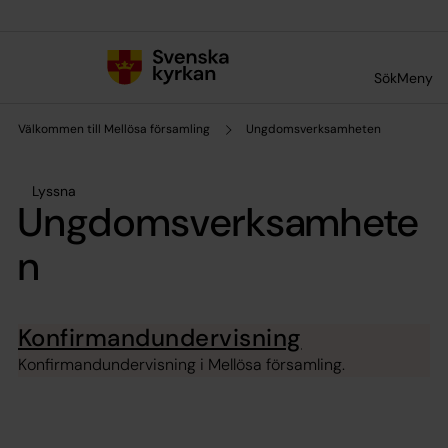
Till innehållet
Till undermeny
Sök
Meny
Välkommen till Mellösa församling
Ungdomsverksamheten
Lyssna
Ungdomsverksamhete
n
Konfirmandundervisning
Konfirmandundervisning i Mellösa församling.