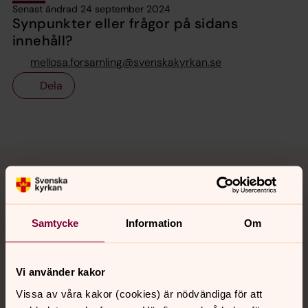
Senast ändrad 24 september 2024
Synpunkter eller frågor på sidans
innehåll?
mellosa.forsamling@svenskakyrkan.se
Dela
Tillbaka till toppen
Tillbaka till innehållet
Kontakt
Samtycke
Information
Om
Vi använder kakor
Kalender
Vissa av våra kakor (cookies) är nödvändiga för att