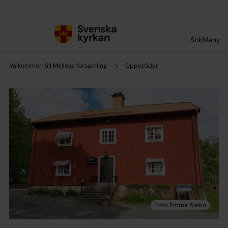
Till innehållet
Till undermeny
Sök
Meny
Välkommen till Mellösa församling
Öppettider