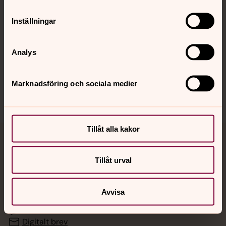
Inställningar
Hitta snabbt
Analys
Sociala kanaler
Marknadsföring och sociala medier
Tillåt alla kakor
Jourhavande präst
Tillåt urval
Akut samtals- och krisstöd. Prata eller chatta anonymt
med en präst på kvällar och nätter.
Avvisa
Chatt
Digitalt brev