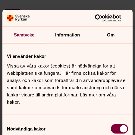
Senast ändrad 20 maj 2026
Synpunkter eller frågor på sidans
innehåll?
Samtycke
Information
Om
mellosa.forsamling@svenskakyrkan.se
Dela
Vi använder kakor
Vissa av våra kakor (cookies) är nödvändiga för att
webbplatsen ska fungera. Här finns också kakor för
Tillbaka till toppen
Tillbaka till innehållet
analys och kakor som förbättrar din användarupplevelse,
samt kakor som används för marknadsföring och när vi
länkar vidare till andra plattformar. Läs mer om våra
kakor.
Kontakt
Samtyckesval
Kalender
Nödvändiga kakor