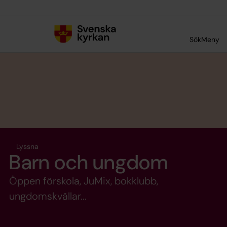
Till innehållet
Till undermeny
Sök
Meny
Lyssna
Barn och ungdom
Öppen förskola, JuMix, bokklubb,
ungdomskvällar...