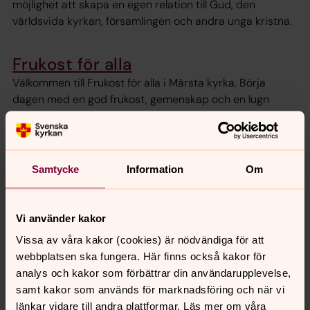
möjlighet att skapa en egen relation till Gud, den
världsvida kyrkan, församlingen och andra unga kristna.
Frukost för alla
Välkommen till Frukost för alla i Märsta kyrka. Börja
dagen med en god frukost, gemenskap och en lugn
stund innan arbete, skola eller dagens aktiviteter tar vid.
Fredagar 7.30-9.15 med start 11 september.
Samtycke
Information
Om
30-Gudstjänst
Tycker du att en gudstjänst ibland känns för lång eller
krånglig? Då är 30-gudstjänsten något för dig. En kort,
Vi använder kakor
enkel och tillgänglig gudstjänst där hela kroppen får vara
Vissa av våra kakor (cookies) är nödvändiga för att
med i ord, bön och sång.
webbplatsen ska fungera. Här finns också kakor för
analys och kakor som förbättrar din användarupplevelse,
Sommartider på öppna förskolan
samt kakor som används för marknadsföring och när vi
Välkommen till sommarens aktiviteter och höstens
länkar vidare till andra plattformar. Läs mer om våra