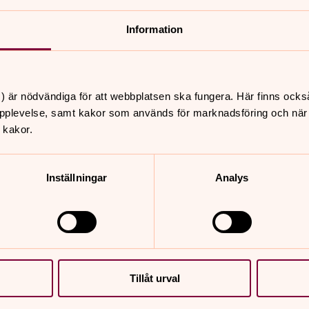
orrsunda och Skånela, verkar
personer varav 2.000 är kyrkotillhöriga.
Information
) är nödvändiga för att webbplatsen ska fungera. Här finns ocks
pplevelse, samt kakor som används för marknadsföring och när vi
 kakor.
epptuna, Lunda och Vidbo, med varsin
 bedrivs i första hand i Lunda
I Skepptuna församling bor det kring
Inställningar
Analys
kyrkan.
Tillåt urval