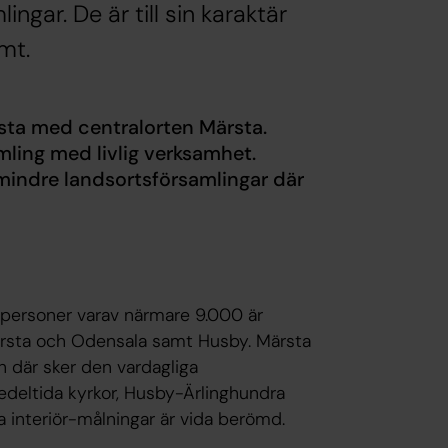
ngar. De är till sin karaktär
mt.
sta med centralorten Märsta.
mling med livlig verksamhet.
mindre landsortsförsamlingar där
 personer varav närmare 9.000 är
Märsta och Odensala samt Husby. Märsta
 där sker den vardagliga
deltida kyrkor, Husby-Ärlinghundra
 interiör-målningar är vida berömd.