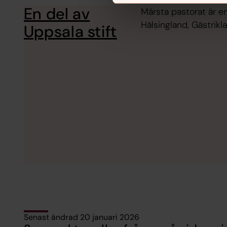
En del av
Märsta pastorat är en 
Hälsingland, Gästrik
Uppsala stift
Senast ändrad 20 januari 2026