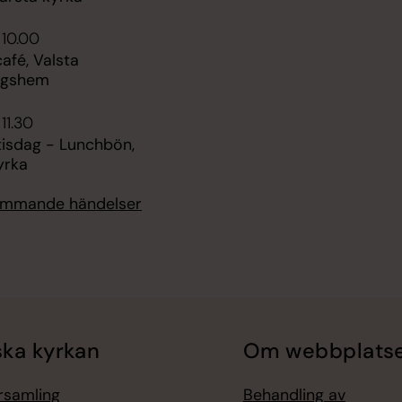
 10.00
fé, Valsta
ngshem
 11.30
tisdag - Lunchbön,
yrka
kommande händelser
ka kyrkan
Om webbplats
örsamling
Behandling av