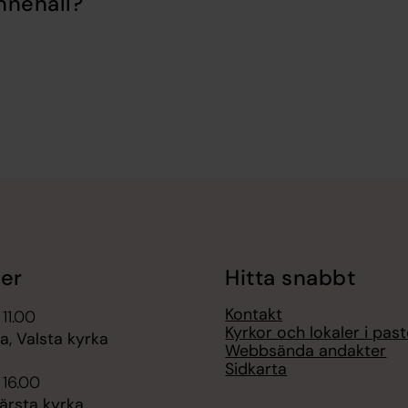
nnehåll?
er
Hitta snabbt
Kontakt
 11.00
Kyrkor och lokaler i pas
, Valsta kyrka
Webbsända andakter
Sidkarta
 16.00
ärsta kyrka