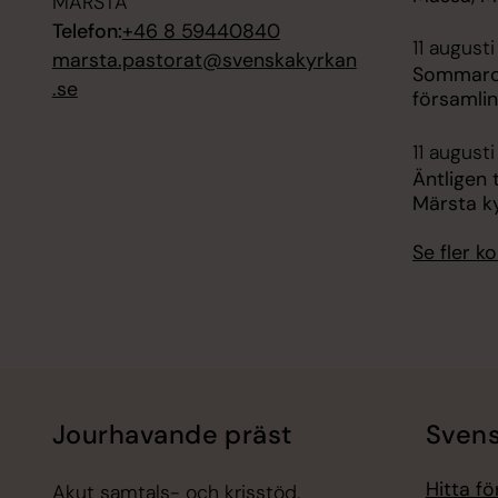
MÄRSTA
Telefon:
+46 8 59440840
11 augusti
marsta.pastorat@svenskakyrkan
Sommarca
.se
församli
11 augusti
Äntligen 
Märsta k
Se fler 
Jourhavande präst
Svens
Hitta f
Akut samtals- och krisstöd.