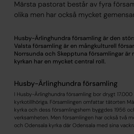
Märsta pastorat består av fyra församli
olika men har också mycket gemensa
Husby-Ärlinghundra församling är den stör
Valsta församling är en mångkulturell försa
Norrsunda och Skepptuna församlingar är 
kyrkan har en mycket central roll.
Husby-Ärlinghundra församling
I Husby-Ärlinghundra församling bor drygt 17.000
kyrkotillhöriga. Församlingen omfattar tätorten 
kyrka och dess församlingshem byggdes 1956 och
verksamheten. Men församlingen har också två me
och Odensala kyrka där Odensala med sina vackra