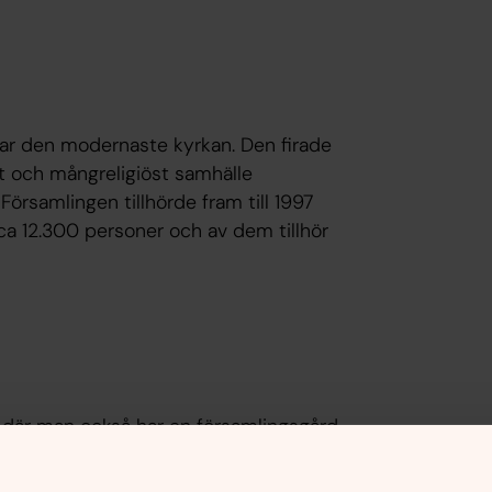
har den modernaste kyrkan. Den firade
lt och mångreligiöst samhälle
örsamlingen tillhörde fram till 1997
ca 12.300 personer och av dem tillhör
 där man också har en församlingsgård.
 och där firar man också många
som kyrkan driver tillsammans med