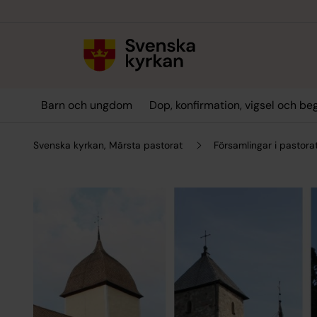
Till innehållet
Till undermeny
Barn och ungdom
Dop, konfirmation, vigsel och be
Svenska kyrkan, Märsta pastorat
Församlingar i pastora