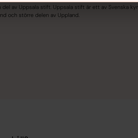
del av Uppsala stift. Uppsala stift är ett av Svenska kyrk
land och större delen av Uppland.