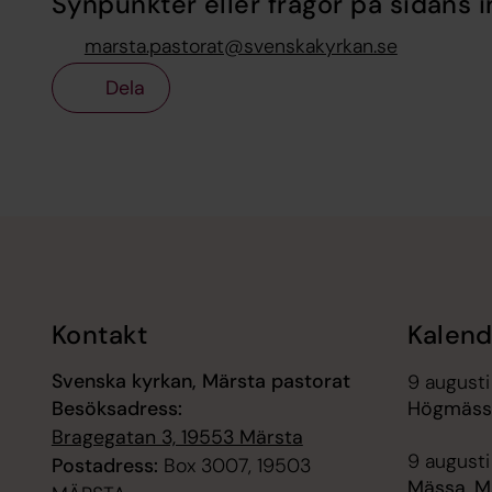
Synpunkter eller frågor på sidans i
marsta.pastorat@svenskakyrkan.se
Dela
Tillbaka till toppen
Tillbaka till innehållet
Kontakt
Kalend
Svenska kyrkan, Märsta pastorat
9 augusti
Besöksadress:
Högmässa
Bragegatan 3, 19553 Märsta
9 augusti
Postadress:
Box 3007, 19503
Mässa, M