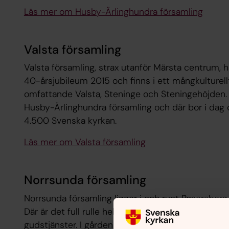
Läs mer om Husby-Ärlinghundra församling
Valsta församling
Valsta församling, strax utanför Märsta centrum, 
40-årsjubileum 2015 och finns i ett mångkulturel
omfattande Valsta, Steninge och Steningehöjden. F
Husby-Ärlinghundra församling och där bor i dag 
4.500 Svenska kyrkan.
Läs mer om Valsta församling
Norrsunda församling
Norrsunda församling ligger i och runt Rosersberg
Där är det full rulle hela dagarna med aktiviteter
gudstjänster. I gården finns också ett bibliotek 