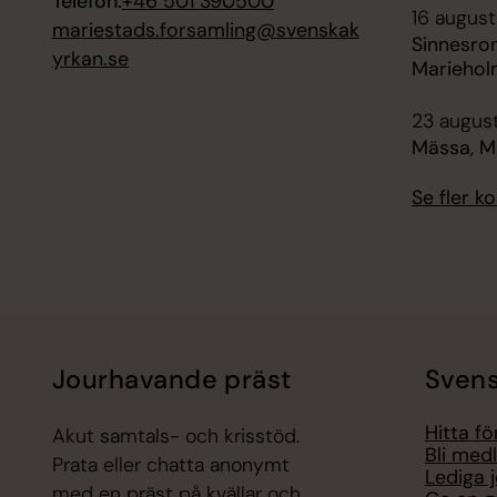
Telefon:
+46 501 390500
16 august
mariestads.forsamling@svenskak
Sinnesro
yrkan.se
Mariehol
23 august
Mässa, M
Se fler 
Jourhavande präst
Svens
Hitta f
Akut samtals- och krisstöd.
Bli med
Prata eller chatta anonymt
Lediga 
med en präst på kvällar och