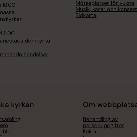
Mötesplatser för vuxna
i 18.00
Musik, körer och konser
mässa,
Sidkarta
mskyrkan
i 11.00
ariestads domkyrka
kommande händelser
ka kyrkan
Om webbplats
örsamling
Behandling av
lem
personuppgifter
jobb
Kakor