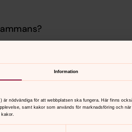
llsammans?
anmälan.
sgatan 10.
Information
) är nödvändiga för att webbplatsen ska fungera. Här finns ocks
pplevelse, samt kakor som används för marknadsföring och när vi
 kakor.
nnehåll?