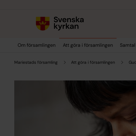
Till innehållet
Till undermeny
Om församlingen
Att göra i församlingen
Samtal
Mariestads församling
Att göra i församlingen
Gud