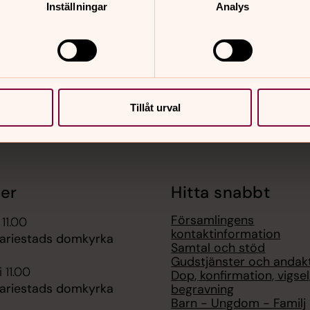
Inställningar
Analys
Tillåt urval
er
Hitta snabbt
Församlingens
 11.00
kontaktinformation
ariestads domkyrka
Samtal och stöd
Gudstjänster och andak
 11.00
Dop, konfirmation, vigsel
ariestads domkyrka
begravning
Barn - Ungdom - Familj