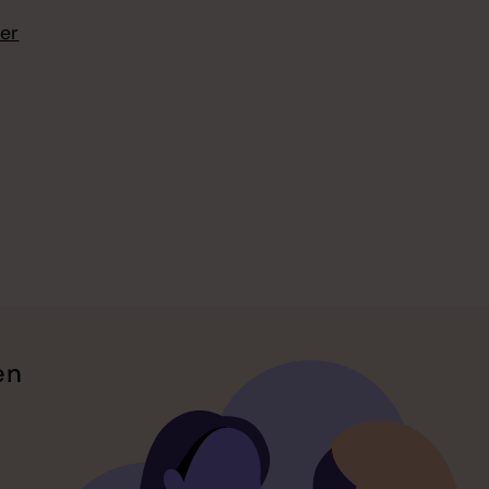
ter
en