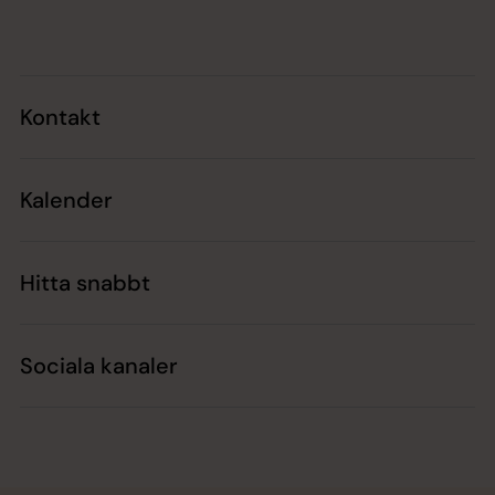
Tillbaka till toppen
Tillbaka till innehållet
Kontakt
Kalender
Hitta snabbt
Sociala kanaler