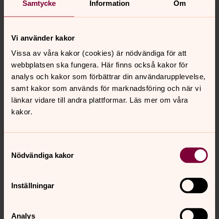
Samtycke
Information
Om
Hitta kyrkfåren
Rolig aktivitet för barn, gärna i sällskap med någon
Vi använder kakor
vuxen.
Vissa av våra kakor (cookies) är nödvändiga för att
webbplatsen ska fungera. Här finns också kakor för
analys och kakor som förbättrar din användarupplevelse,
Kontaktpersoner Barn - Ungdom -
samt kakor som används för marknadsföring och när vi
Familj
länkar vidare till andra plattformar. Läs mer om våra
Här finns våra kontaktuppgifter.
kakor.
Barn- och
Samtyckesval
Nödvändiga kakor
ungdomsverksamheter i
församlingen
Inställningar
Vecka 32
augusti 2026
Analys