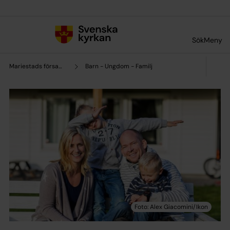
Till innehållet
Till undermeny
Sök
Meny
Mariestads församling
Barn - Ungdom - Familj