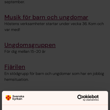
september.
Musik för barn och ungdomar
Höstens verksamheter startar under vecka 36. Kom och
var med!
Ungdomsgruppen
För dig mellan 15-20 år
Fjärilen
En stödgrupp för barn och ungdomar som har en jobbig
hemsituation.
Änglarna
Änglarna är en grupp för dig som gått i
särskola/träningsskola.