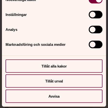
Kalender
Inställningar
Hitta snabbt
Analys
Sociala kanaler
Marknadsföring och sociala medier
Tillåt alla kakor
Jourhavande präst
Tillåt urval
Akut samtals- och krisstöd. Prata eller chatta anonymt
med en präst på kvällar och nätter.
Avvisa