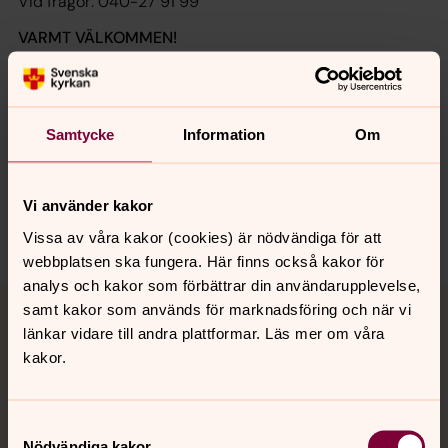
Vid frågor: 040-27 91 99
VARMT VÄLKOMMEN!
Synpunkter eller frågor på sidans
Samtycke
Information
Om
innehåll?
svenskakyrkan.malmo@svenskakyrkan.se
Vi använder kakor
Dela
Vissa av våra kakor (cookies) är nödvändiga för att
webbplatsen ska fungera. Här finns också kakor för
analys och kakor som förbättrar din användarupplevelse,
Tillbaka till toppen
Tillbaka till innehållet
samt kakor som används för marknadsföring och när vi
länkar vidare till andra plattformar. Läs mer om våra
kakor.
Kontakt
Samtyckesval
Nödvändiga kakor