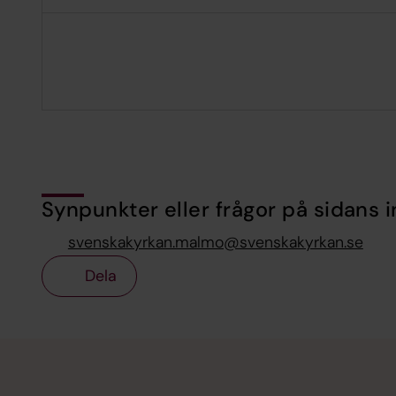
Synpunkter eller frågor på sidans i
svenskakyrkan.malmo@svenskakyrkan.se
Dela
Tillbaka till toppen
Tillbaka till innehållet