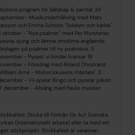
Höstens program för Sällskap & samtal: 24
september- Musikunderhållning med Mats
Larsson och Emma Schöön "Solsken och kärlek"
8 oktober - "Nya psalmer" med Per Myrstener.
Lyssna, sjung och lämna omdöme angående
örslagen på psalmer till ny psalmbok. 5
ovember - Pyssel, vi binder kransar 19
november - Föredrag med Roland Öhrstrand
"William Arne - Motorcirkusens mästare". 3
ecember - Vii spelar Bingo och pysslar julkort
17 december - Allsång med Paulis musiker
tickkaféet: Sticka till förmån för Act Svenska
yrkan (internationellt arbete) eller ta med ett
get stickprojekt. Stickkaféet är varannan