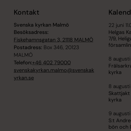
Kontakt
Kalend
Svenska kyrkan Malmö
22 juni 11
Besöksadress:
Helgas K
7/9, Heli
Fiskehamnsgatan 3, 21118 MALMÖ
församli
Postadress:
Box 346, 20123
MALMÖ
8 augusti
Telefon:
+46 402 79000
Frälsarkr
svenskakyrkan.malmo@svenskak
kyrka
yrkan.se
8 augusti
Skattjakt 
kyrka
9 augusti
S:t Andre
bön och l