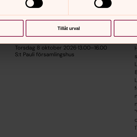
1
Tillåt urval
torsdag 8 oktober 2026
·
13.00
–
16.00
S:t Pauli församlingshus
f
n
d