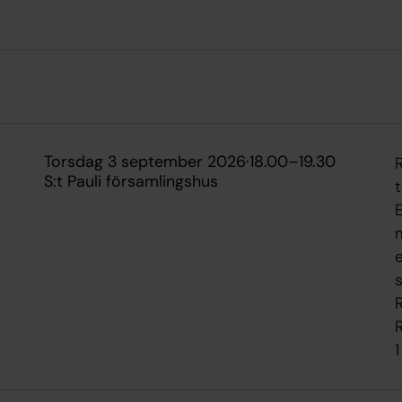
torsdag 3 september 2026
·
18.00
–
19.30
S:t Pauli församlingshus
t
m
s
1