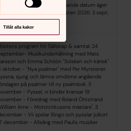
Regnbågsrörelsen Skåne. Fökjande datum äger
Regnbågshäng rum under hösten 2026: 3 sept,
 okt, 5 nov och 3 dec.
Tillåt alla kakor
Höstens program för Sällskap & samtal: 24
september- Musikunderhållning med Mats
Larsson och Emma Schöön "Solsken och kärlek"
8 oktober - "Nya psalmer" med Per Myrstener.
Lyssna, sjung och lämna omdöme angående
örslagen på psalmer till ny psalmbok. 5
ovember - Pyssel, vi binder kransar 19
november - Föredrag med Roland Öhrstrand
"William Arne - Motorcirkusens mästare". 3
ecember - Vii spelar Bingo och pysslar julkort
17 december - Allsång med Paulis musiker