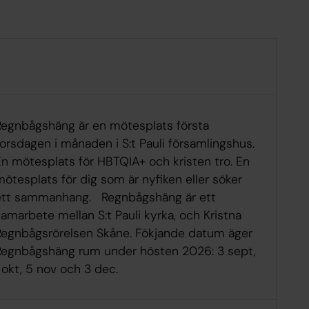
Regnbågshäng är en mötesplats första
orsdagen i månaden i S:t Pauli församlingshus.
En mötesplats för HBTQIA+ och kristen tro. En
ötesplats för dig som är nyfiken eller söker
ett sammanhang. Regnbågshäng är ett
amarbete mellan S:t Pauli kyrka, och Kristna
Regnbågsrörelsen Skåne. Fökjande datum äger
Regnbågshäng rum under hösten 2026: 3 sept,
 okt, 5 nov och 3 dec.