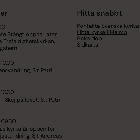
er
Hitta snabbt
Kontakta Svenska kyrk
.00
Hitta kyrka i Malmö
afe Stängt öppnar åter
Boka dop
ga Trefaldighetskyrkan,
Sidkarta
ngshem
 10.00
ansvandring, S:t Petri
 10.00
- Skoj på lovet, S:t Petri
 09.00
as kyrka är öppen för
juständning, S:t Andreas