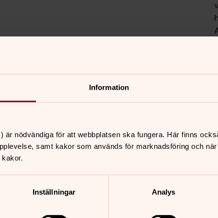
h
l
Information
) är nödvändiga för att webbplatsen ska fungera. Här finns ocks
pplevelse, samt kakor som används för marknadsföring och när vi
torsdag 1 oktober 2026
·
18.00
–
19.30
 kakor.
S:t Pauli församlingshus
t
m
Inställningar
Analys
s