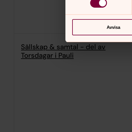
Avvisa
Sällskap & samtal - del av
Torsdagar i Pauli