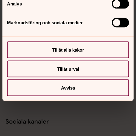
Dela
Analys
Tillbaka till toppen
Tillbaka till innehållet
Marknadsföring och sociala medier
Tillåt alla kakor
Kontakt
Tillåt urval
Kalender
Avvisa
Hitta snabbt
Sociala kanaler