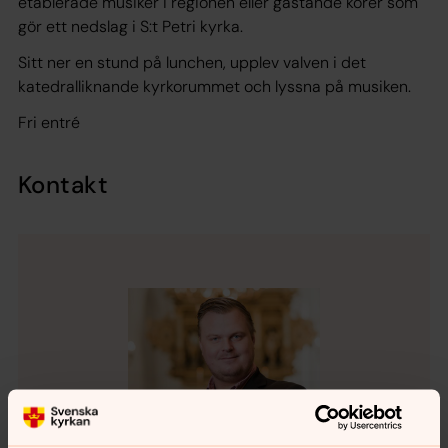
etablerade musiker i regionen eller gästande körer som
gör ett nedslag i S:t Petri kyrka.
Sitt ner en stund på lunchen, upplev valven i det
katedralliknande kyrkorummet och lyssna på musiken.
Fri entré
Kontakt