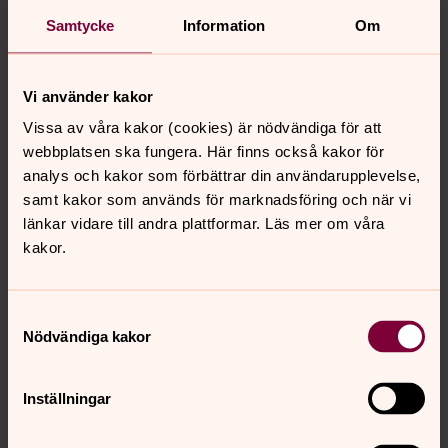
Samtycke
Information
Om
Vi använder kakor
Vissa av våra kakor (cookies) är nödvändiga för att
Carl Adam Landström
webbplatsen ska fungera. Här finns också kakor för
Organist, S:t Petri kyrka, Svenska kyrkan Malmö
analys och kakor som förbättrar din användarupplevelse,
samt kakor som används för marknadsföring och när vi
Direkt:
040-27 90 57
Mobil:
0706-56 22 67
länkar vidare till andra plattformar. Läs mer om våra
carladam.landstrom@svenskakyrkan.se
E-post:
kakor.
Samtyckesval
Nödvändiga kakor
Synpunkter eller frågor på sidans
innehåll?
Inställningar
svenskakyrkan.malmo@svenskakyrkan.se