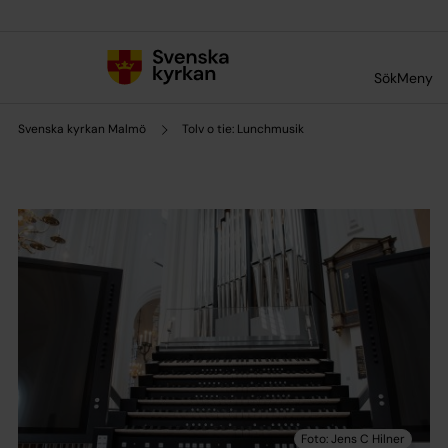
Till innehållet
Till undermeny
Sök
Meny
Svenska kyrkan Malmö
Tolv o tie: Lunchmusik