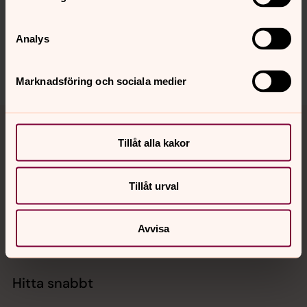
Synpunkter eller frågor på sidans
innehåll?
Analys
svenskakyrkan.malmo@svenskakyrkan.se
Dela
Marknadsföring och sociala medier
Tillbaka till toppen
Tillbaka till innehållet
Tillåt alla kakor
Kontakt
Tillåt urval
Avvisa
Kalender
Hitta snabbt