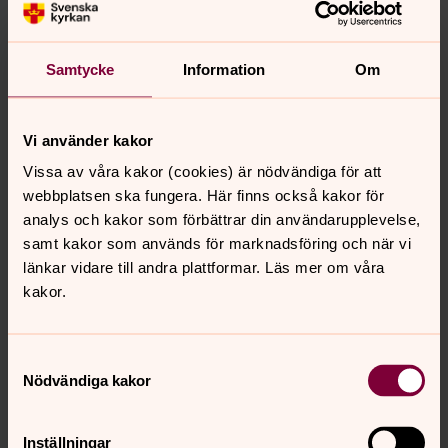
organiserade sig i sökandet efter sina tillfångatagna och
försvunna familjemedlemmar i diktaturens Chile. Bélgica
försöker genom sina tyger och berättelser synliggöra
Samtycke
Information
Om
orättvisor och straffriheten för förövarna som skadat
landet enormt. Hon broderar som en permanent
manifestation för sanning, rättvisa och minne.
Vi använder kakor
Vissa av våra kakor (cookies) är nödvändiga för att
Vernissage
webbplatsen ska fungera. Här finns också kakor för
Söndag 14 juni kl. 12.30 i S:t Johannes kyrka
analys och kakor som förbättrar din användarupplevelse,
samt kakor som används för marknadsföring och när vi
länkar vidare till andra plattformar. Läs mer om våra
Medverkande
kakor.
Helena Myrstener, präst
Bélgica Castro Fuentes, konstnär
Med vänner
Samtyckesval
Nödvändiga kakor
Inställningar