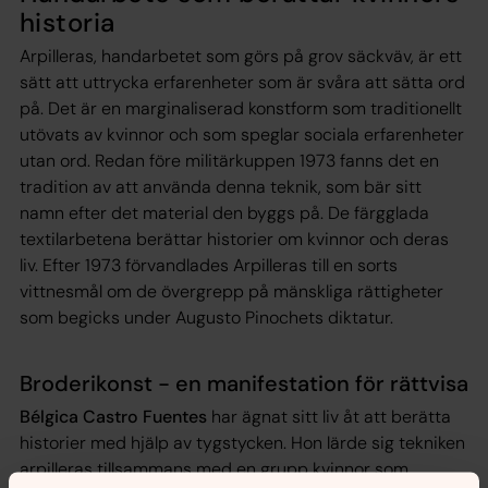
historia
Arpilleras, handarbetet som görs på grov säckväv, är ett
sätt att uttrycka erfarenheter som är svåra att sätta ord
på. Det är en marginaliserad konstform som traditionellt
utövats av kvinnor och som speglar sociala erfarenheter
utan ord. Redan före militärkuppen 1973 fanns det en
tradition av att använda denna teknik, som bär sitt
namn efter det material den byggs på. De färgglada
textilarbetena berättar historier om kvinnor och deras
liv. Efter 1973 förvandlades Arpilleras till en sorts
vittnesmål om de övergrepp på mänskliga rättigheter
som begicks under Augusto Pinochets diktatur.
Broderikonst - en manifestation för rättvisa
Bélgica Castro Fuentes
har ägnat sitt liv åt att berätta
historier med hjälp av tygstycken. Hon lärde sig tekniken
arpilleras tillsammans med en grupp kvinnor som