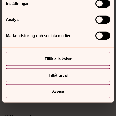
Inställningar
Synpunkter eller frågor på sidans
innehåll?
Analys
svenskakyrkan.malmo@svenskakyrkan.se
Dela
Marknadsföring och sociala medier
Tillbaka till toppen
Tillbaka till innehållet
Tillåt alla kakor
Tillåt urval
Kontakt
Avvisa
Kalender