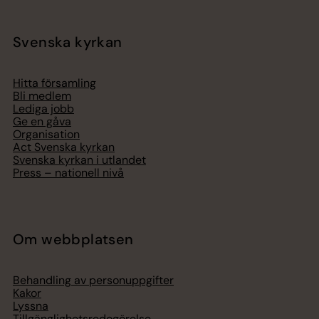
Svenska kyrkan
Hitta församling
Bli medlem
Lediga jobb
Ge en gåva
Organisation
Act Svenska kyrkan
Svenska kyrkan i utlandet
Press – nationell nivå
Om webbplatsen
Behandling av personuppgifter
Kakor
Lyssna
Tillgänglighetsredogörelse