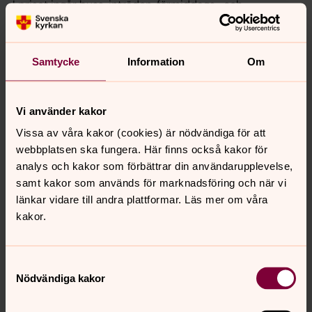
I priset ingår buss, inträden, förmiddags- och
eftermiddagsfika samt lunch.
Betalning sker med Swish eller kontant på plats i
samband med biljettköp.
Samtycke
Information
Om
Var går sommarens utfärder?
Vi använder kakor
Vissa av våra kakor (cookies) är nödvändiga för att
webbplatsen ska fungera. Här finns också kakor för
Från bord till jord - Österlens
analys och kakor som förbättrar din användarupplevelse,
kokkonst, Vallby kyrka och
samt kakor som används för marknadsföring och när vi
länkar vidare till andra plattformar. Läs mer om våra
Gunnarhögsgård
kakor.
Tredje och sista utfärden för sommaren äger rum
torsdag 17 september. Dagen börjar kl. 9 och avslutas ca
kl. 18. Denna gång går färden till Österlens kokkonst,
Samtyckesval
Vallby kyrka och till Gunnarhögsgård.
Nödvändiga kakor