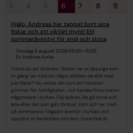
3
4
5
6
7
8
9
Hjälp, Andreas har tappat bort sina
fiskar och ett viktigt mynt! Ett
sommaräventyr för små och stora
torsdag 6 augusti 2026
·
09.00
–
15.00
S:t Andreas kyrka
Visste du att Andreas i Bibeln var en lärjunge som
en gång var med om något alldeles särskilt med
just fiskar? Nu verkar det som att historien
gömmer fler hemligheter… och kanske finns svaren
någonstans i kyrkan. Följ spåren, lös gå torna och
leta efter det som gått förlorat. Kom och var med
på sommarens roligaste äventyr i kyrkan, och
upptäck en berättelse som levt i tusentals år.