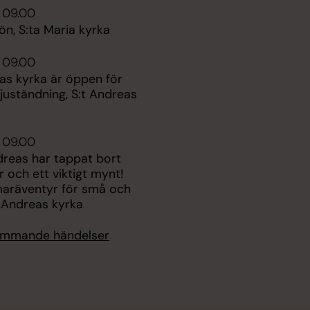
 09.00
n, S:ta Maria kyrka
 09.00
as kyrka är öppen för
juständning, S:t Andreas
 09.00
dreas har tappat bort
ar och ett viktigt mynt!
aräventyr för små och
t Andreas kyrka
kommande händelser