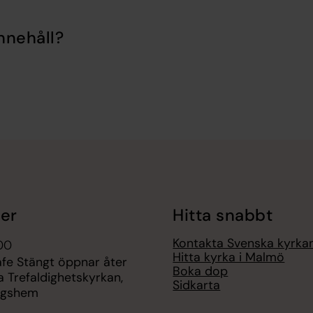
nnehåll?
er
Hitta snabbt
Kontakta Svenska kyrk
.00
Hitta kyrka i Malmö
afe Stängt öppnar åter
Boka dop
ga Trefaldighetskyrkan,
Sidkarta
ngshem