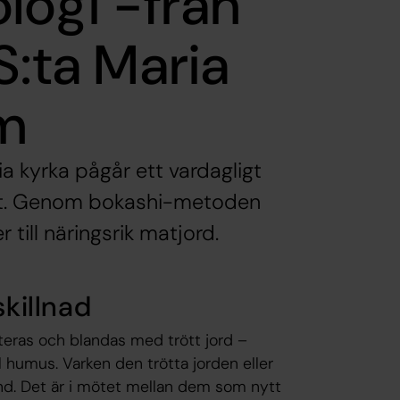
logi -från
å S:ta Maria
um
ia kyrka pågår ett vardagligt
tet. Genom bokashi-metoden
till näringsrik matjord.
skillnad
eras och blandas med trött jord –
ll humus. Varken den trötta jorden eller
d. Det är i mötet mellan dem som nytt