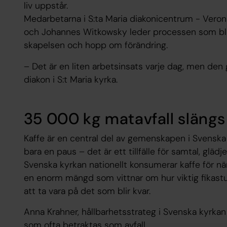
liv uppstår.
Medarbetarna i S:ta Maria diakonicentrum - Veronik
och Johannes Witkowsky leder processen som bl
skapelsen och hopp om förändring.
– Det är en liten arbetsinsats varje dag, men den 
diakon i S:t Maria kyrka.
35 000 kg matavfall slängs
Kaffe är en central del av gemenskapen i Svensk
bara en paus – det är ett tillfälle för samtal, glä
Svenska kyrkan nationellt konsumerar kaffe för när
en enorm mängd som vittnar om hur viktig fikast
att ta vara på det som blir kvar.
Anna Krahner, hållbarhetsstrateg i Svenska kyrkan 
som ofta betraktas som avfall.