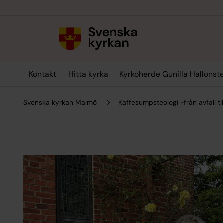
Till innehållet
Till undermeny
Kontakt
Hitta kyrka
Kyrkoherde Gunilla Hallonst
Svenska kyrkan Malmö
Kaffesumpsteologi -från avfall ti