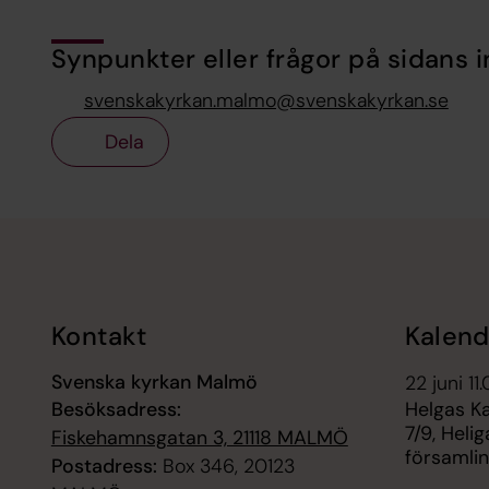
Synpunkter eller frågor på sidans i
svenskakyrkan.malmo@svenskakyrkan.se
Dela
Tillbaka till toppen
Tillbaka till innehållet
Kontakt
Kalend
Svenska kyrkan Malmö
22 juni 11
Besöksadress:
Helgas K
7/9, Heli
Fiskehamnsgatan 3, 21118 MALMÖ
församli
Postadress:
Box 346, 20123