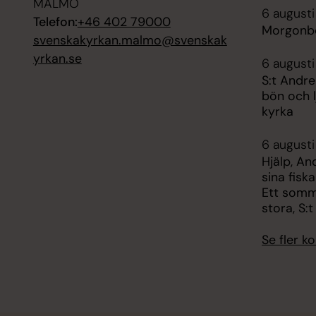
MALMÖ
6 augusti
Telefon:
+46 402 79000
Morgonbö
svenskakyrkan.malmo@svenskak
yrkan.se
6 augusti
S:t Andre
bön och l
kyrka
6 augusti
Hjälp, An
sina fisk
Ett somm
stora, S:
Se fler 