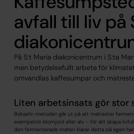
Kaffesumpsteo
avfall till liv p
diakonicentr
På S:t Maria diakonicentrum i S:ta Mar
men betydelsefullt arbete för klima
omvandlas kaffesumpar och matrester 
Liten arbetsinsats gör stor 
Bokashi-metoden går ut på att matrester ferment
exempelvis blomjord eller alv – för att skapa livfu
den fermenterade maten klarar detta på egen han