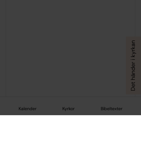
Kalender
Kyrkor
Bibeltexter