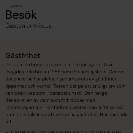
Lyssna
Besök
Gästen är Kristus.
Gästfrihet
Det som nu börjar ta form som en bönegård i Lyse,
byggdes från början 1985 som församlingshem. Genom
decennierna har platsen genomsyrats av gästfrihet,
öppenhet och värme. Platsen bär på ett andligt arv som
kan beskrivas som ”benedektinskt”. Den helige
Benedikt, en av dem som förknippas med
initiativtagarna till klosterlivet i västvärden, lyfte särskilt
fram betydelsen av att välkomna gästfrihet. Han menade
att:
Gäster som kommer ska tas emot som Kristus själv.