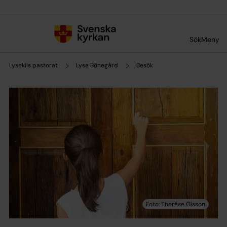
Till innehållet
Till undermeny
Sök
Meny
Lysekils pastorat
Lyse Bönegård
Besök