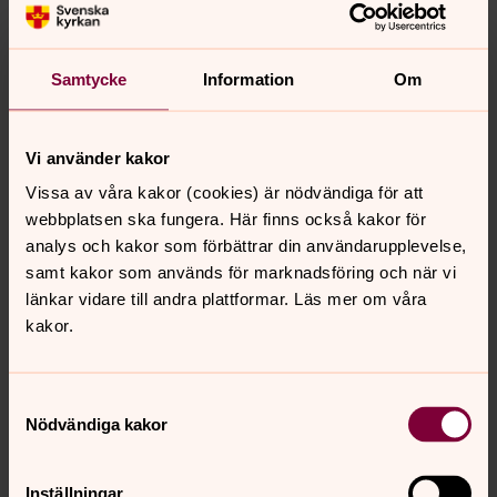
Samtycke
Information
Om
Vi använder kakor
Vissa av våra kakor (cookies) är nödvändiga för att
webbplatsen ska fungera. Här finns också kakor för
analys och kakor som förbättrar din användarupplevelse,
Christina Elgh
samt kakor som används för marknadsföring och när vi
Kanslist
länkar vidare till andra plattformar. Läs mer om våra
kakor.
Direkt:
0523-293243
christina.elgh@svenskakyrkan.se
E-post:
Samtyckesval
Mer om Christina Elgh
Nödvändiga kakor
Kanslist
Inställningar