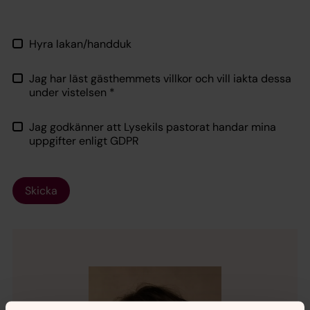
Hyra lakan/handduk
Jag har läst gästhemmets villkor och vill iakta dessa
under vistelsen
*
Jag godkänner att Lysekils pastorat handar mina
uppgifter enligt GDPR
Skicka