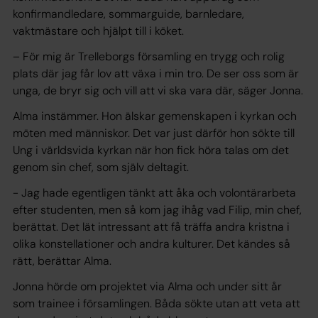
konfirmandledare, sommarguide, barnledare,
vaktmästare och hjälpt till i köket.
– För mig är Trelleborgs församling en trygg och rolig
plats där jag får lov att växa i min tro. De ser oss som är
unga, de bryr sig och vill att vi ska vara där, säger Jonna.
Alma instämmer. Hon älskar gemenskapen i kyrkan och
möten med människor. Det var just därför hon sökte till
Ung i världsvida kyrkan när hon fick höra talas om det
genom sin chef, som själv deltagit.
- Jag hade egentligen tänkt att åka och volontärarbeta
efter studenten, men så kom jag ihåg vad Filip, min chef,
berättat. Det lät intressant att få träffa andra kristna i
olika konstellationer och andra kulturer. Det kändes så
rätt, berättar Alma.
Jonna hörde om projektet via Alma och under sitt år
som trainee i församlingen. Båda sökte utan att veta att