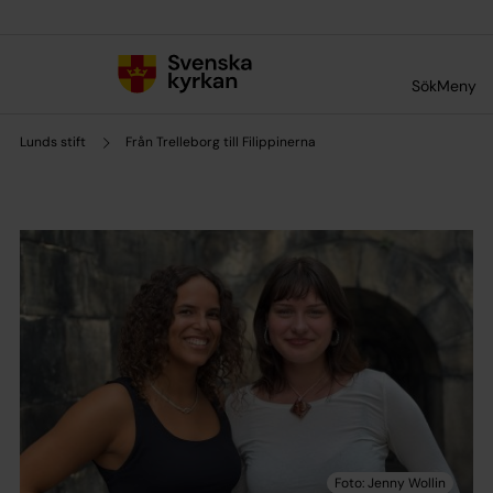
Till innehållet
Till undermeny
Sök
Meny
Lunds stift
Från Trelleborg till Filippinerna