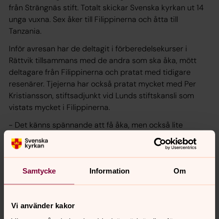
från Strängnäs stift. Totalt skickar Svenska kyrkan ut 14
unga vuxna. Sex åker till Filippinerna och åtta till
Tanzania.
Inför avresan har de deltagit i förberedelsekurser i
Rättvik tillsammans med de andra som ska åka, mött
deltagare från Filippinerna och pratat med tidigare
resenärer. Tjejerna har också pratat mycket med Per
Kristiansson, stiftsadjunkt vid Lunds stiftskansli som
vistats mycket i Filippinerna.
- Det känns spännande att få åka, men också lite
nervöst att klara sig själv. Jag har funderat en del på vad
och hur jag ska berätta om min kyrka och
hemförsamling. Sen har jag pratat med en kompis också
Samtycke
Information
Om
som är från Filippinerna och lyssnat på en del
resepoddar, säger Alma.
Vi använder kakor
Delar med sig av erfarenheterna