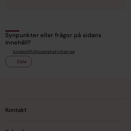
Synpunkter eller frågor på sidans
innehåll?
lundsstift@svenskakyrkan.se
Dela
Tillbaka till toppen
Tillbaka till innehållet
Kontakt