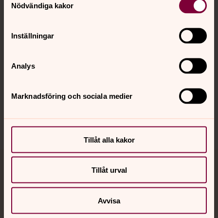
Nödvändiga kakor
Kalender
Inställningar
Hitta snabbt
Analys
Sociala kanaler
Marknadsföring och sociala medier
Tillåt alla kakor
Tillåt urval
Jourhavande präst
Akut samtals- och krisstöd. Prata eller chatta anonymt
Avvisa
med en präst på kvällar och nätter.