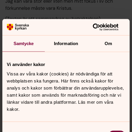
Jag kan vara stor eller liten men mitt fokus i liv och
förkunnelse måste vara Kristus.
(Texten är ett sammandrag av betraktelsen)
Samtycke
Information
Om
Synpunkter eller frågor på sidans
innehåll?
Vi använder kakor
lundsstift@svenskakyrkan.se
Vissa av våra kakor (cookies) är nödvändiga för att
Dela
webbplatsen ska fungera. Här finns också kakor för
analys och kakor som förbättrar din användarupplevelse,
Tillbaka till toppen
Tillbaka till innehållet
samt kakor som används för marknadsföring och när vi
länkar vidare till andra plattformar. Läs mer om våra
kakor.
Kontakt
Samtyckesval