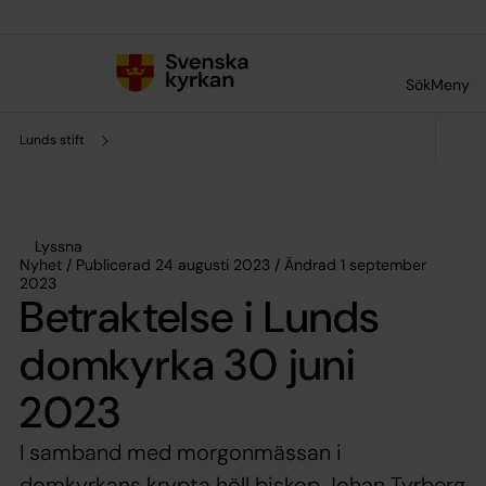
Till innehållet
Till undermeny
Sök
Meny
Lunds stift
Lyssna
Nyhet / Publicerad 24 augusti 2023 / Ändrad 1 september
2023
Betraktelse i Lunds
domkyrka 30 juni
2023
I samband med morgonmässan i
domkyrkans krypta höll biskop Johan Tyrberg