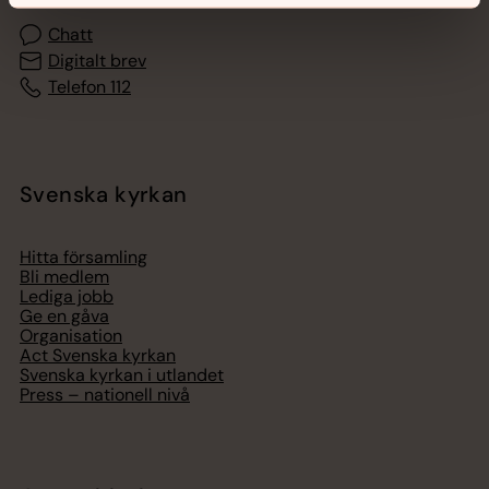
Chatt
Digitalt brev
Telefon 112
Svenska kyrkan
Hitta församling
Bli medlem
Lediga jobb
Ge en gåva
Organisation
Act Svenska kyrkan
Svenska kyrkan i utlandet
Press – nationell nivå