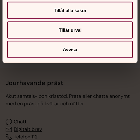
Hitta snabbt
Tillåt alla kakor
Tillåt urval
Sociala kanaler
Avvisa
Jourhavande präst
Akut samtals- och krisstöd. Prata eller chatta anonymt
med en präst på kvällar och nätter.
Chatt
Digitalt brev
Telefon 112