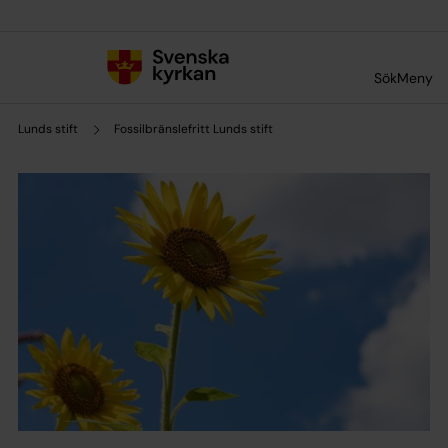
Till innehållet
Till undermeny
Sök
Meny
Lunds stift
Fossilbränslefritt Lunds stift