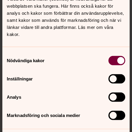
webbplatsen ska fungera. Här finns också kakor för
analys och kakor som förbättrar din användarupplevelse,
Senast ändrad 17 november 2021
samt kakor som används för marknadsföring och när vi
Synpunkter eller frågor på sidans
länkar vidare till andra plattformar. Läs mer om våra
innehåll?
kakor.
lundsstift@svenskakyrkan.se
Dela
Samtyckesval
Nödvändiga kakor
Tillbaka till toppen
Tillbaka till innehållet
Inställningar
Kontakt
Analys
Marknadsföring och sociala medier
Kalender