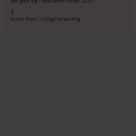
par gifte sig i våra kyrkor under 2023
2
kyrkor finns i Lidingö församling