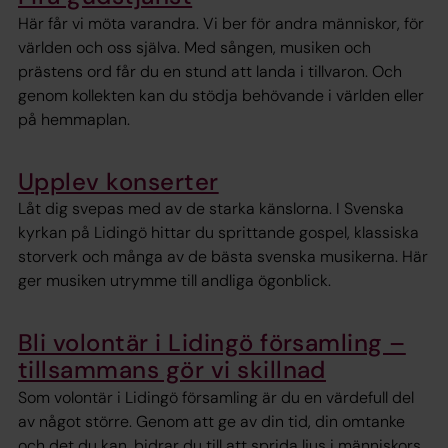
Här får vi möta varandra. Vi ber för andra människor, för
världen och oss själva. Med sången, musiken och
prästens ord får du en stund att landa i tillvaron. Och
genom kollekten kan du stödja behövande i världen eller
på hemmaplan.
Upplev konserter
Låt dig svepas med av de starka känslorna. I Svenska
kyrkan på Lidingö hittar du sprittande gospel, klassiska
storverk och många av de bästa svenska musikerna. Här
ger musiken utrymme till andliga ögonblick.
Bli volontär i Lidingö församling –
tillsammans gör vi skillnad
Som volontär i Lidingö församling är du en värdefull del
av något större. Genom att ge av din tid, din omtanke
och det du kan, bidrar du till att sprida ljus i människors