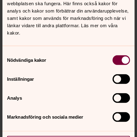
webbplatsen ska fungera. Här finns också kakor för
Publicerad 3 november 2025
analys och kakor som förbättrar din användarupplevelse,
2-28 november i Breviks kyrka
samt kakor som används för marknadsföring och när vi
länkar vidare till andra plattformar. Läs mer om våra
kakor.
Visa fler nyheter
Samtyckesval
Nödvändiga kakor
Inställningar
Analys
Marknadsföring och sociala medier