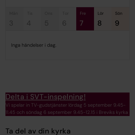
mån
tis
ons
tor
fre
lör
sön
3
4
5
6
7
8
9
Inga händelser i dag.
Delta i SVT-inspelning!
Vi spelar in TV-gudstjänster lördag 5 september 9.45-
11.45 och söndag 6 september 9.45-12.15 i Breviks kyrka
Ta del av din kyrka